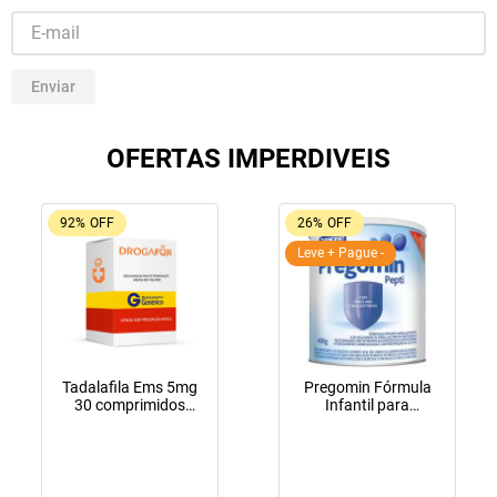
10
º
tadalafila
Enviar
OFERTAS IMPERDIVEIS
92%
OFF
26%
OFF
Leve + Pague -
Tadalafila Ems 5mg
Pregomin Fórmula
30 comprimidos
Infantil para
revestidos
Lactentes Pepti 400g