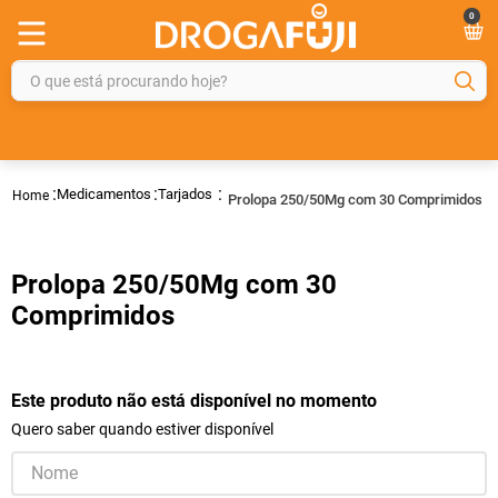
0
O que está procurando hoje?
TERMOS MAIS BUSCADOS
1
º
fralda
Medicamentos
Tarjados
Prolopa 250/50Mg com 30 Comprimidos
2
º
gelmax
3
º
mounjaro
Prolopa 250/50Mg com 30
4
º
rosuvastatina 20mg
Comprimidos
5
º
protetor solar
6
º
shampoo
Este produto não está disponível no momento
7
º
dipirona
Quero saber quando estiver disponível
8
º
lola
9
º
fraldas geriátricas