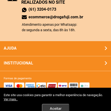
REALIZADOS NO SITE
(61) 3204-0173
ecommerce@drogafuji.com.br
Atendimento apenas por Whatsapp:
de segunda a sexta, das 8h às 18h.
AJUDA
INSTITUCIONAL
formas de pagamento
Este site usa cookies para garantir a melhor experiência de navegação.
site 100% seguro
Ver mais..
Aceitar