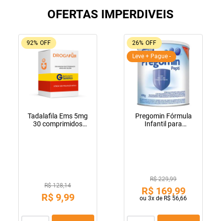
OFERTAS IMPERDIVEIS
92%
OFF
26%
OFF
Leve + Pague -
Tadalafila Ems 5mg
Pregomin Fórmula
30 comprimidos
Infantil para
revestidos
Lactentes Pepti 400g
R$ 229,99
R$ 128,14
R$
169
,
99
R$
9
,
99
ou
3
x de
R$
56
,
66