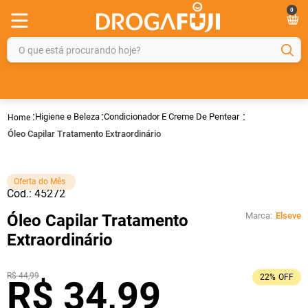
0
O que está procurando hoje?
TERMOS MAIS BUSCADOS
1
º
fralda
Higiene e Beleza
Condicionador E Creme De Pentear
2
º
gelmax
Óleo Capilar Tratamento Extraordinário
3
º
mounjaro
4
º
rosuvastatina 20mg
Oferta do Mês
Cod.:
45272
5
º
protetor solar
Marca:
Elseve
Óleo Capilar Tratamento
6
º
shampoo
Extraordinário
7
º
dipirona
8
º
tadalafila
R$
44
,
99
22%
OFF
R$
34
,
99
9
º
lola