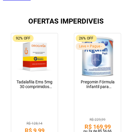
OFERTAS IMPERDIVEIS
92%
OFF
26%
OFF
Leve + Pague -
Tadalafila Ems 5mg
Pregomin Fórmula
30 comprimidos
Infantil para
revestidos
Lactentes Pepti 400g
R$ 229,99
R$ 128,14
R$
169
,
99
R$
9
,
99
ou
3
x de
R$
56
,
66