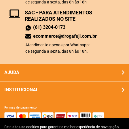
de segunda a sexta, das 8h às 18h
SAC - PARA ATENDIMENTOS
REALIZADOS NO SITE
(61) 3204-0173
ecommerce@drogafuji.com.br
Atendimento apenas por Whatsapp:
de segunda a sexta, das 8h às 18h.
AJUDA
INSTITUCIONAL
formas de pagamento
Este site usa cookies para garantir a melhor experiência de navegação.
site 100% seguro