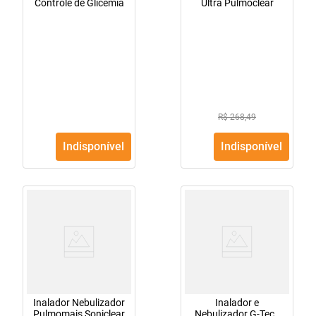
Controle de Glicemia
Ultra Pulmoclear
R$ 268,49
Indisponível
Indisponível
Inalador Nebulizador
Inalador e
Pulmomais Soniclear
Nebulizador G-Tech