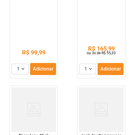
R$
165
,
99
R$
99
,
99
ou
3
x de
R$
55
,
33
1
Adicionar
1
Adicionar