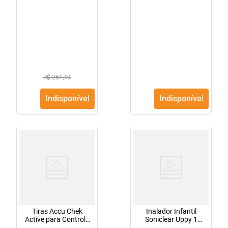
R$ 251,49
Indisponível
Indisponível
Tiras Accu Chek
Inalador Infantil
Active para Controle
Soniclear Uppy 1
de Glicemia
Unidade