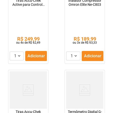
Tiras Accu-Chek
Inalador Compressor
Active para Controle
Omron Elite Ne-C803
de Glicemia
R$
249
,
99
R$
189
,
99
ou
4
x de
R$
62
,
49
ou
3
x de
R$
63
,
33
1
Adicionar
1
Adicionar
Tiras Accu-Chek
Termômetro Digital G-