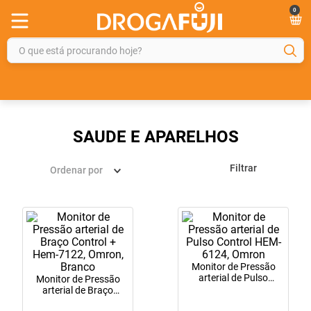
0
O que está procurando hoje?
TERMOS MAIS BUSCADOS
1
º
fralda
2
º
gelmax
SAUDE E APARELHOS
3
º
mounjaro
Filtrar
Ordenar por
4
º
rosuvastatina 20mg
5
º
protetor solar
6
º
shampoo
7
º
dipirona
Monitor de Pressão
8
º
fraldas geriátricas
arterial de Pulso
Monitor de Pressão
Control HEM-6124,
arterial de Braço
9
º
sveda
Omron
Control + Hem-7122,