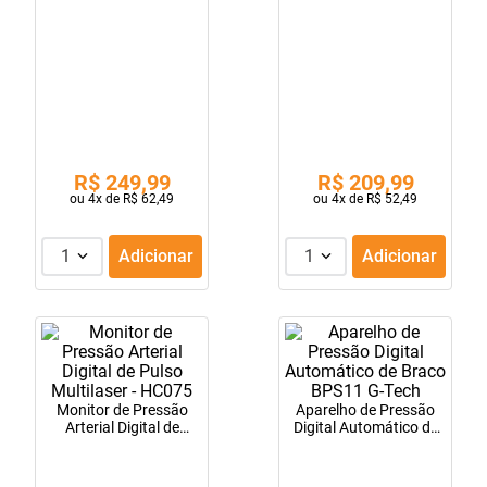
Omron, Branco
10
º
tadalafila
R$
249
,
99
R$
209
,
99
ou
4
x de
R$
62
,
49
ou
4
x de
R$
52
,
49
1
Adicionar
1
Adicionar
Monitor de Pressão
Aparelho de Pressão
Arterial Digital de
Digital Automático de
Pulso Multilaser -
Braco BPS11 G-Tech
HC075