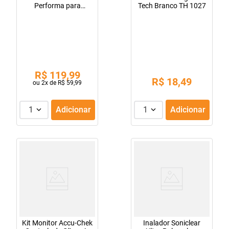
Performa para
Tech Branco TH 1027
Aferição
R$
119
,
99
R$
18
,
49
ou
2
x de
R$
59
,
99
1
Adicionar
1
Adicionar
Kit Monitor Accu-Chek
Inalador Soniclear