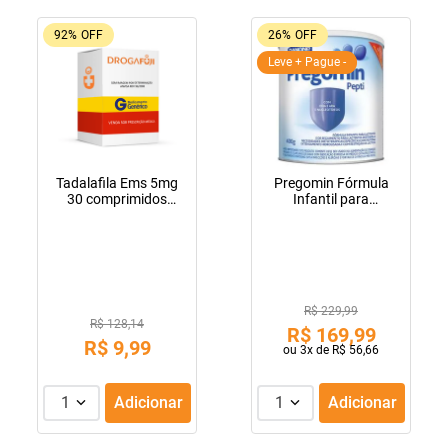
92%
OFF
26%
OFF
Leve + Pague -
Tadalafila Ems 5mg
Pregomin Fórmula
30 comprimidos
Infantil para
revestidos
Lactentes Pepti 400g
R$ 229,99
R$ 128,14
R$
169
,
99
R$
9
,
99
ou
3
x de
R$
56
,
66
1
Adicionar
1
Adicionar