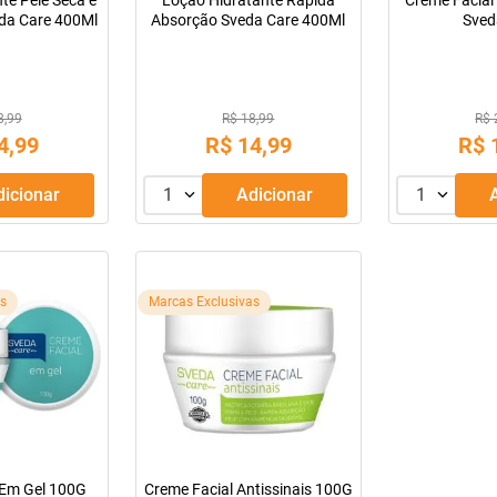
te Pele Seca e
Loção Hidratante Rápida
Creme Facial
da Care 400Ml
Absorção Sveda Care 400Ml
Sved
8,99
R$ 18,99
R$ 
4
,
99
R$
14
,
99
R$
Adicionar
1
Adicionar
1
as
Marcas Exclusivas
 Em Gel 100G
Creme Facial Antissinais 100G