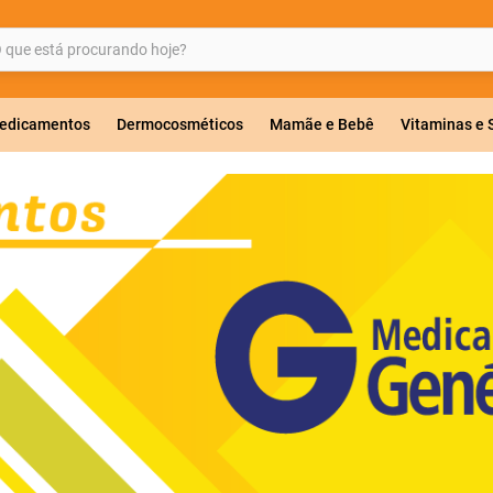
ue está procurando hoje?
BUSCADOS
edicamentos
Dermocosméticos
Mamãe e Bebê
Vitaminas e
a 20mg
r
co