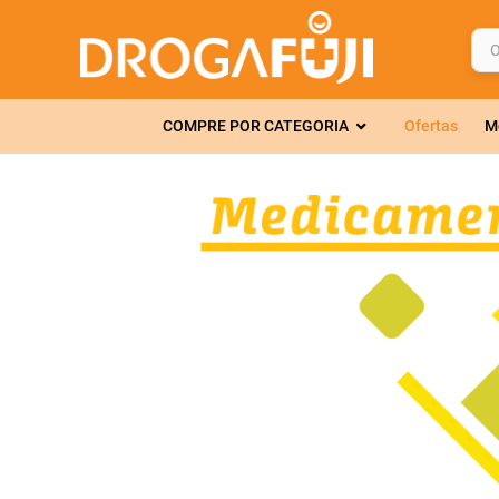
O q
TERMOS MAIS 
COMPRE POR CATEGORIA
Ofertas
M
1
º
fralda
2
º
gelmax
3
º
mounjaro
4
º
rosuvastatin
5
º
protetor sola
6
º
shampoo
7
º
dipirona
8
º
sveda
9
º
tadalafila
10
º
soro fisiológi