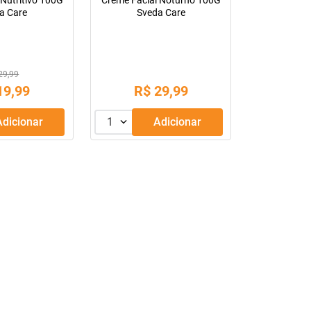
 Nutritivo 100G
Creme Facial Noturno 100G
a Care
Sveda Care
29,99
19
,
99
R$
29
,
99
Adicionar
1
Adicionar