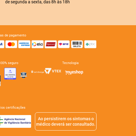
de segunda a sexta, das 8h às 18h
mas de pagamento
e 100% seguro
tecnologia
mios certificações
Ao persistirem os sintomas o
médico deverá ser consultado.