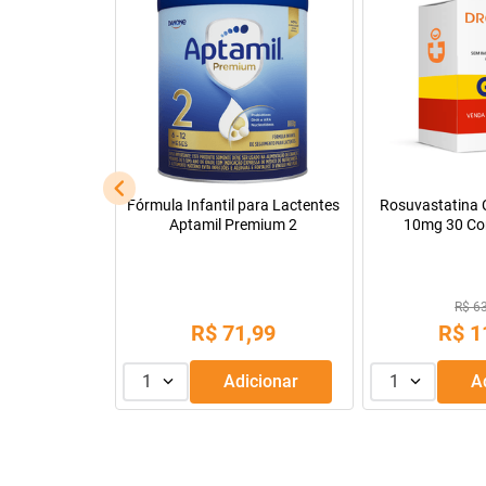
Leve + Pague -
Tadalafila Ems 5mg 30
Pregomin Fórmul
comprimidos revestidos
Lactentes 
R$ 22
R$ 128,14
R$
1
R$
9
,
99
ou
3
x de
1
Adicionar
1