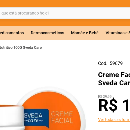
ue está procurando hoje?
BUSCADOS
edicamentos
Dermocosméticos
Mamãe e Bebê
Vitaminas e
Nutritivo 100G Sveda Care
Cod.:
59679
a 20mg
Creme Fac
r
Sveda Ca
R$
29
,
99
R$
Ver todas as for
ricas