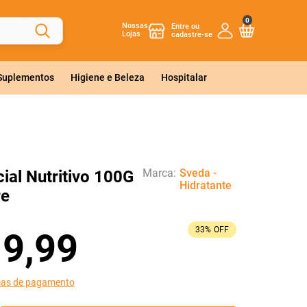
0
Nossas
Lojas
 Suplementos
Higiene e Beleza
Hospitalar
Marca:
Sveda -
ial Nutritivo 100G
Hidratante
re
33%
OFF
19
,
99
mas de pagamento