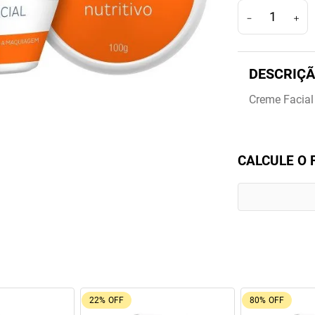
－
＋
Creme Facial
CALCULE O 
9%
OFF