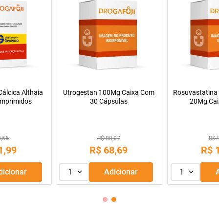
Oferta do Mês
a Infantil para
Máscara de Tratamento Lola
Manitol 20% 50
Pepti 400g
Cosmetics Morte Súbita 450g
9,99
R$ 43,99
69
,
99
R$
39
,
99
R$
R$
56
,
66
Adicionar
1
Adicionar
1