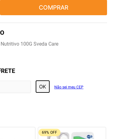
COMPRAR
 Nutritivo 100G Sveda Care
FRETE
OK
Não sei meu CEP
55%
OFF