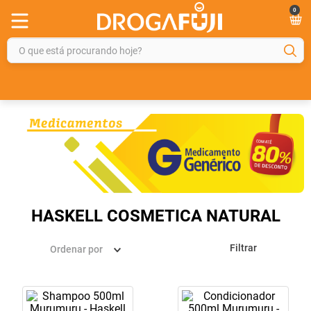
0
O que está procurando hoje?
TERMOS MAIS BUSCADOS
1
º
fralda
2
º
gelmax
3
º
mounjaro
4
º
rosuvastatina 20mg
5
º
protetor solar
HASKELL COSMETICA NATURAL
6
º
shampoo
Filtrar
Ordenar por
7
º
dipirona
8
º
fraldas geriátricas
9
º
tadalafila