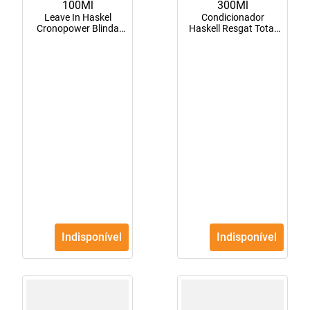
Leave In Haskel
Condicionador
Cronopower Blinda
Haskell Resgat Total
100Ml
300Ml
Indisponível
Indisponível