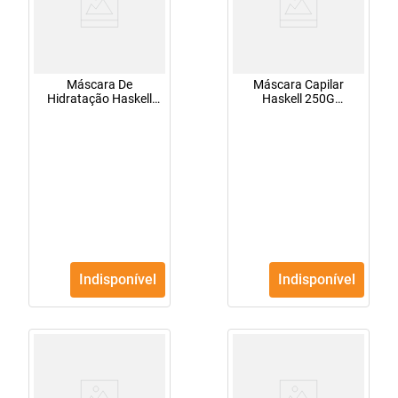
Máscara De
Máscara Capilar
Hidratação Haskell
Haskell 250G
Térmica Queratina
Cronopower Nutre
500G
Indisponível
Indisponível