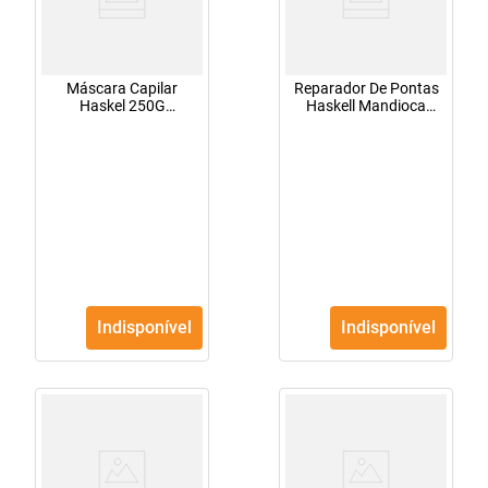
Máscara Capilar
Reparador De Pontas
Haskel 250G
Haskell Mandioca
Cronopower Hidrata
40Ml
Indisponível
Indisponível