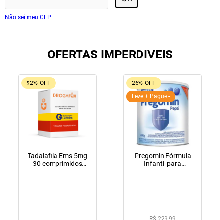
Não sei meu CEP
OFERTAS IMPERDIVEIS
92%
OFF
26%
OFF
Leve + Pague -
Tadalafila Ems 5mg
Pregomin Fórmula
30 comprimidos
Infantil para
revestidos
Lactentes Pepti 400g
R$ 229,99