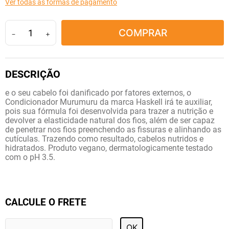
Ver todas as formas de pagamento
10
º
lola
COMPRAR
－
＋
e o seu cabelo foi danificado por fatores externos, o
Condicionador Murumuru da marca Haskell irá te auxiliar,
pois sua fórmula foi desenvolvida para trazer a nutrição e
devolver a elasticidade natural dos fios, além de ser capaz
de penetrar nos fios preenchendo as fissuras e alinhando as
cutículas. Trazendo como resultado, cabelos nutridos e
hidratados. Produto vegano, dermatologicamente testado
com o pH 3.5.
CALCULE O FRETE
OK