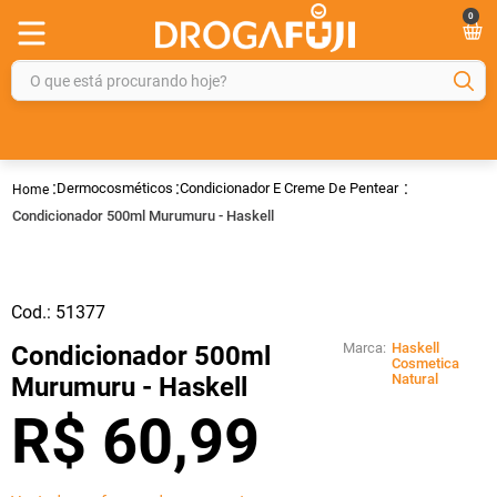
0
O que está procurando hoje?
TERMOS MAIS BUSCADOS
1
º
fralda
Dermocosméticos
Condicionador E Creme De Pentear
2
º
gelmax
Condicionador 500ml Murumuru - Haskell
3
º
mounjaro
4
º
rosuvastatina 20mg
Cod.:
51377
5
º
protetor solar
Marca:
Haskell
Condicionador 500ml
6
º
shampoo
Cosmetica
Natural
Murumuru - Haskell
7
º
dipirona
R$
60
,
99
8
º
fraldas geriátricas
9
º
tadalafila