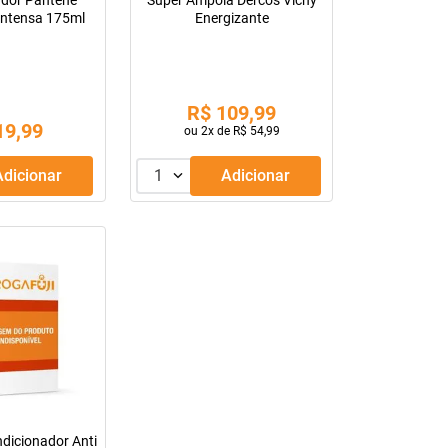
ador Pantene
Super Ampola Dercos Vichy
Intensa 175ml
Energizante
R$
109
,
99
19
,
99
ou
2
x de
R$
54
,
99
Adicionar
1
Adicionar
ndicionador Anti