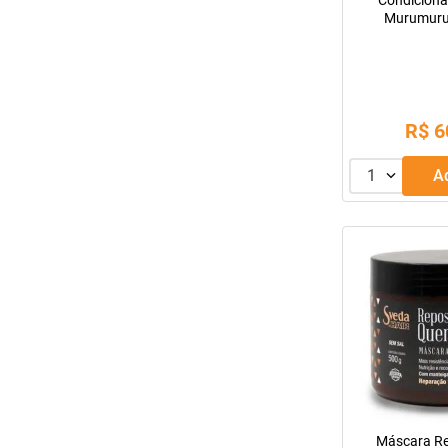
Condiciona
Murumuru 
R$
6
1
Máscara Re