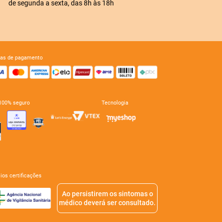
de segunda a sexta, das 8h às 18h
mas de pagamento
e 100% seguro
tecnologia
mios certificações
Ao persistirem os sintomas o
médico deverá ser consultado.