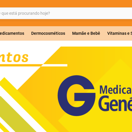
ue está procurando hoje?
BUSCADOS
edicamentos
Dermocosméticos
Mamãe e Bebê
Vitaminas e
a 20mg
r
ricas