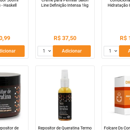
dor 500ml
Creme para Pentear Salon
Condicion
- Haskell
Line Definição Intensa 1kg
Hidratação 
0
,
99
R$
37
,
50
R$
Adicionar
1
Adicionar
1
positor de
Repositor de Queratina Termo
Folcare Ds Co