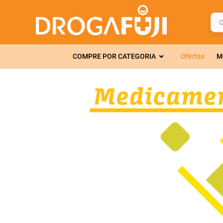
O q
TERMOS MAIS 
COMPRE POR CATEGORIA
Ofertas
M
1
º
fralda
2
º
gelmax
3
º
mounjaro
4
º
rosuvastatin
5
º
protetor sola
6
º
shampoo
7
º
dipirona
8
º
lola
9
º
fraldas geriát
10
º
tadalafila