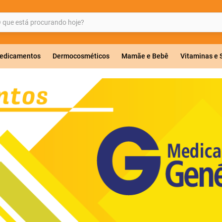
ue está procurando hoje?
BUSCADOS
edicamentos
Dermocosméticos
Mamãe e Bebê
Vitaminas e
a 20mg
r
ricas