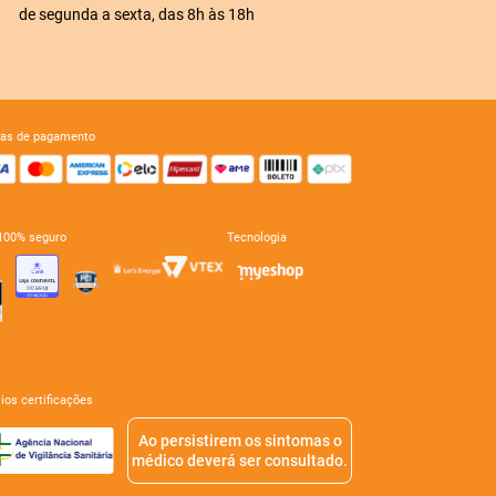
de segunda a sexta, das 8h às 18h
mas de pagamento
e 100% seguro
tecnologia
mios certificações
Ao persistirem os sintomas o
médico deverá ser consultado.