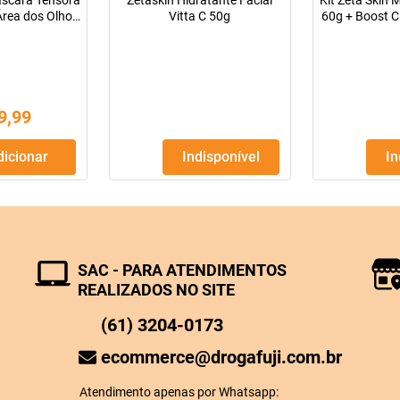
áscara Tensora
Zetaskin Hidratante Facial
Kit Zeta Skin
Área dos Olhos
Vitta C 50g
60g + Boost C
5g
15g + Sérum
9
,
99
Adicionar
Indisponível
I
SAC - PARA ATENDIMENTOS
REALIZADOS NO SITE
(61) 3204-0173
ecommerce@drogafuji.com.br
Atendimento apenas por Whatsapp: