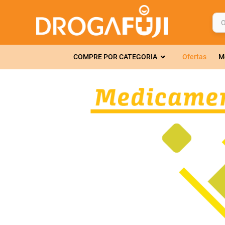
O q
TERMOS MAIS 
COMPRE POR CATEGORIA
Ofertas
M
1
º
fralda
2
º
gelmax
3
º
mounjaro
4
º
rosuvastatin
5
º
protetor sola
6
º
shampoo
7
º
dipirona
8
º
lola
9
º
fraldas geriát
10
º
tadalafila