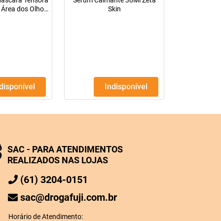
 Máscara Tensora
Sérum Calmante 30Ml Zeta
 Área dos Olhos
Skin
 Antiage 30ml
ndisponível
Indisponível
SAC - PARA ATENDIMENTOS
REALIZADOS NAS LOJAS
(61) 3204-0151
sac@drogafuji.com.br
Horário de Atendimento: