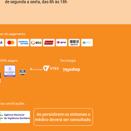
de segunda a sexta, das 8h às 18h
mas de pagamento
e 100% seguro
tecnologia
mios certificações
Ao persistirem os sintomas o
médico deverá ser consultado.