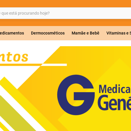
ue está procurando hoje?
BUSCADOS
edicamentos
Dermocosméticos
Mamãe e Bebê
Vitaminas e
a 20mg
r
ricas