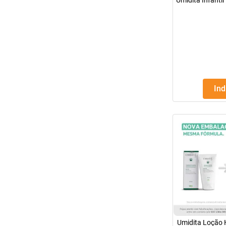
Umidita Infantil
In
Umidita Loção 