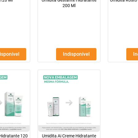
 120 Ml
Umiditá Gestante Hidratante
Umidita Rosto 
200 Ml
disponível
Indisponível
I
Hidratante 120
Umidita Ai Creme Hidratante