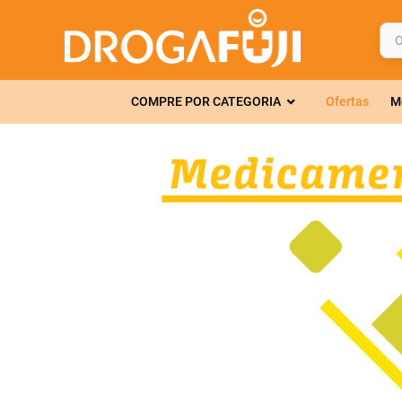
O q
TERMOS MAIS 
COMPRE POR CATEGORIA
Ofertas
M
1
º
fralda
2
º
gelmax
3
º
mounjaro
4
º
rosuvastatin
5
º
protetor sola
6
º
shampoo
7
º
dipirona
8
º
lola
9
º
fraldas geriát
10
º
tadalafila