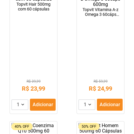
Topvit Hair 500mg
10
º
tadalafila
com 60 cápsulas
Topvit Vitamina A-z
Omega 3 60cáps
600mg
R$ 39,99
R$ 59,99
R$
23
,
99
R$
24
,
99
1
Adicionar
1
Adicionar
40%
OFF
50%
OFF