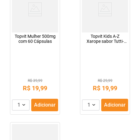
Topvit Mulher 500mg
Topvit Kids A-Z
com 60 Cápsulas
Xarope sabor Tutti-
Frutti 240ml
R$ 39,99
R$ 29,99
R$
19
,
99
R$
19
,
99
1
Adicionar
1
Adicionar