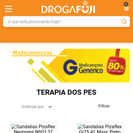
0
O que está procurando hoje?
TERMOS MAIS BUSCADOS
1
º
fralda
2
º
gelmax
3
º
mounjaro
4
º
rosuvastatina 20mg
5
º
protetor solar
TERAPIA DOS PES
6
º
shampoo
Filtrar
Ordenar por
7
º
dipirona
8
º
tadalafila
9
º
lola