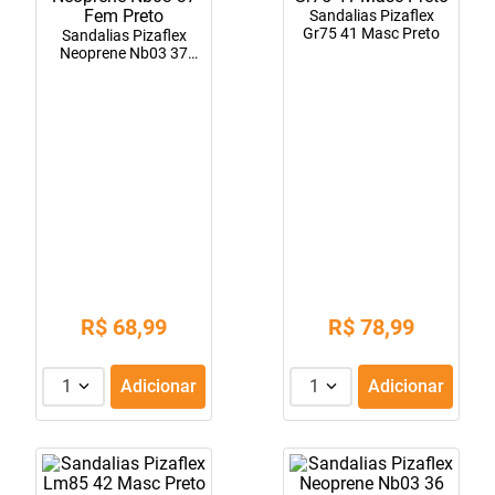
Sandalias Pizaflex
10
º
fraldas geriátricas
Gr75 41 Masc Preto
Sandalias Pizaflex
Neoprene Nb03 37
Fem Preto
R$
68
,
99
R$
78
,
99
1
Adicionar
1
Adicionar