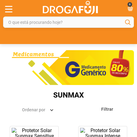
0
O que está procurando hoje?
TERMOS MAIS BUSCADOS
1
º
fralda
2
º
gelmax
3
º
mounjaro
4
º
rosuvastatina 20mg
5
º
protetor solar
SUNMAX
6
º
shampoo
Filtrar
Ordenar por
7
º
dipirona
8
º
tadalafila
9
º
lola