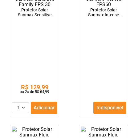
10
º
fraldas geriátricas
Protetor Solar
Protetor Solar
Sunmax Sensitive
Sunmax Intense
Family FPS 30
FPS60
R$
129
,
99
ou
2
x de
R$
64
,
99
1
Adicionar
Indisponível