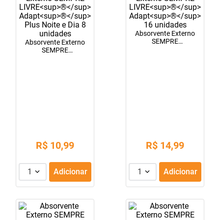
10
º
soro fisiológico
Absorvente Externo
SEMPRE
Absorvente Externo
LIVRE<sup>®</sup>
SEMPRE
Adapt<sup>®</sup>
LIVRE<sup>®</sup>
16 unidades
Adapt<sup>®</sup>
Plus Noite e Dia 8
unidades
R$
10
,
99
R$
14
,
99
1
Adicionar
1
Adicionar