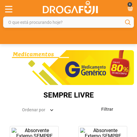
0
O que está procurando hoje?
TERMOS MAIS BUSCADOS
1
º
fralda
2
º
gelmax
3
º
mounjaro
4
º
rosuvastatina 20mg
5
º
protetor solar
SEMPRE LIVRE
6
º
shampoo
Filtrar
Ordenar por
7
º
dipirona
8
º
sveda
9
º
tadalafila