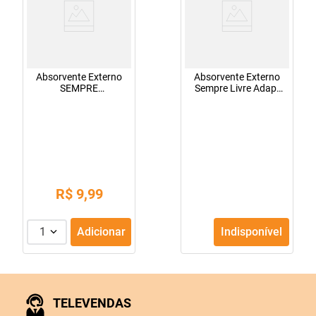
Absorvente Externo
Absorvente Externo
SEMPRE
Sempre Livre Adapt
LIVRE<sup>®</sup>
Plus Ultra Flexível
Adapt<sup>®</sup>
Suave com Abas
8 Unid
R$
9
,
99
1
Adicionar
Indisponível
TELEVENDAS