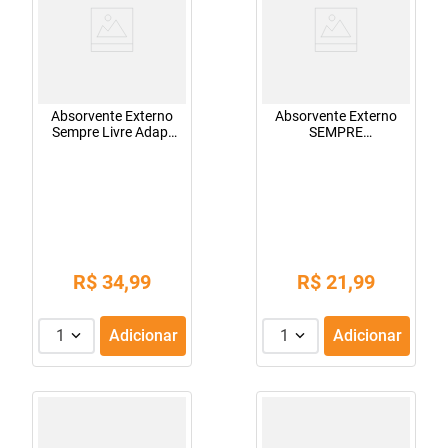
Absorvente Externo
Absorvente Externo
Sempre Livre Adapt
SEMPRE
Plus Noite e Dia
LIVRE<sup>®</sup>
Adapt<sup>®</sup>
Plus 32 unidades
R$
34
,
99
R$
21
,
99
1
Adicionar
1
Adicionar