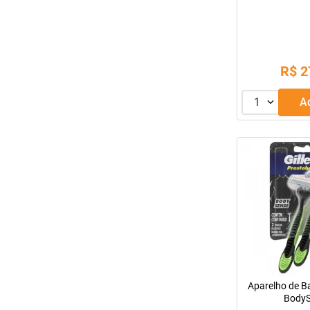
(Leve 32 
R$
2
1
Aparelho de Ba
Body