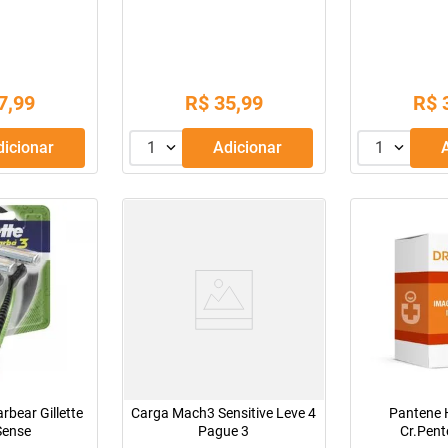
Pague 28)
Com Abas 28Cm 32 Unidades
Cauterização
7
,
99
R$
35
,
99
R$
Adicionar
1
Adicionar
1
rbear Gillette
Carga Mach3 Sensitive Leve 4
Pantene 
Sense
Pague 3
Cr.Pen