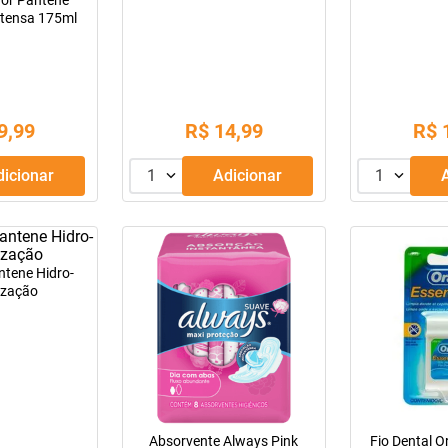
or Pantene
ntensa 175ml
9
,
99
R$
14
,
99
R$
Adicionar
1
Adicionar
1
tene Hidro-
ização
Absorvente Always Pink
Fio Dental O