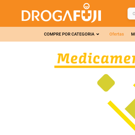
O q
TERMOS MAIS 
COMPRE POR CATEGORIA
Ofertas
M
1
º
fralda
2
º
gelmax
3
º
mounjaro
4
º
rosuvastatin
5
º
protetor sola
6
º
shampoo
7
º
dipirona
8
º
tadalafila
9
º
lola
10
º
fraldas geriát