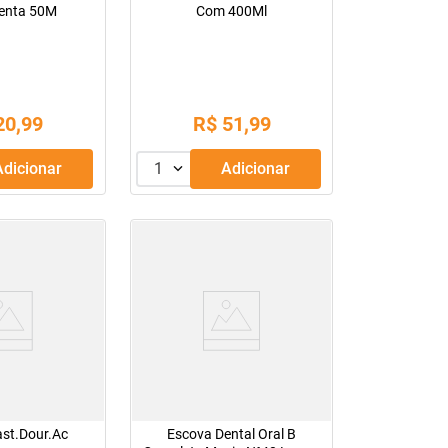
Menta 50M
Com 400Ml
20
,
99
R$
51
,
99
Adicionar
1
Adicionar
ast.Dour.Ac
Escova Dental Oral B