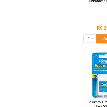
Hidratação
R$
2
1
Fio Dental Ora
Floss 50