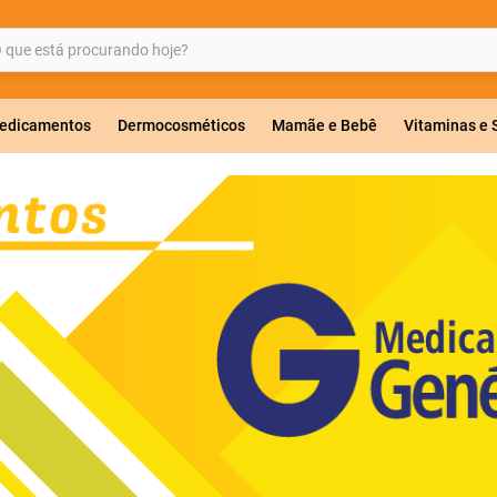
ue está procurando hoje?
BUSCADOS
edicamentos
Dermocosméticos
Mamãe e Bebê
Vitaminas e
a 20mg
r
ricas