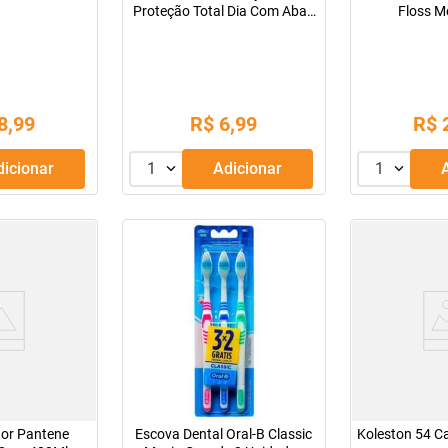
Proteção Total Dia Com Abas
Floss 
8 Unidades
8
,
99
R$
6
,
99
R$
Adicionar
1
Adicionar
1
or Pantene
Escova Dental Oral-B Classic
Koleston 54 C