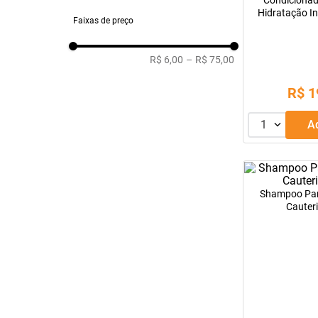
Condicionad
Hidratação I
Faixas de preço
R$ 6,00
–
R$ 75,00
R$
1
1
Shampoo Pan
Cauter