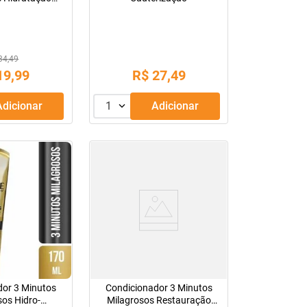
ne 170Ml
34,49
19
,
99
R$
27
,
49
Adicionar
1
Adicionar
dor 3 Minutos
Condicionador 3 Minutos
sos Hidro-
Milagrosos Restauração