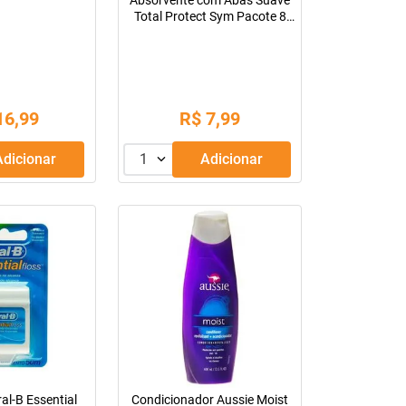
Absorvente com Abas Suave
Total Protect Sym Pacote 8
Unidades
16
,
99
R$
7
,
99
Adicionar
1
Adicionar
ral-B Essential
Condicionador Aussie Moist