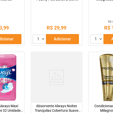
175G
Pante
R$ 
0
,
99
R$
29
,
99
R$
Adicionar
1
Adicionar
1
Always Maxi
Absorvente Always Noites
Condiciona
e 32 Unidades
Tranquilas Cobertura Suave
Milagro