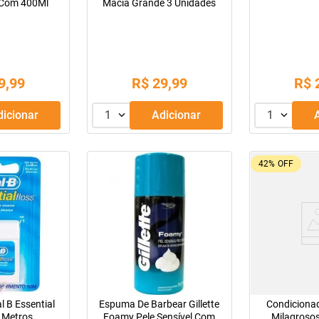
 Com 400Ml
Macia Grande 3 Unidades
9
,
99
R$
29
,
99
R$
Adicionar
1
Adicionar
1
42%
OFF
l B Essential
Espuma De Barbear Gillette
Condiciona
 Metros
Foamy Pele Sensível Com
Milagroso