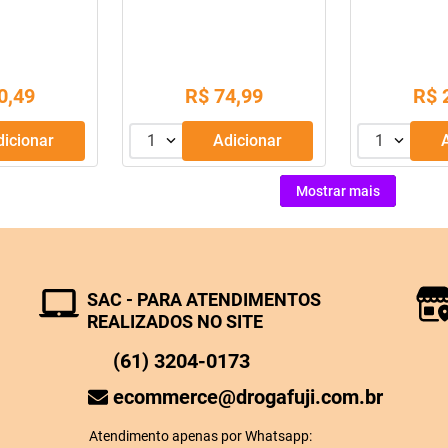
0
,
49
R$
74
,
99
R$
Adicionar
1
Adicionar
1
Mostrar mais
SAC - PARA ATENDIMENTOS
REALIZADOS NO SITE
(61) 3204-0173
ecommerce@drogafuji.com.br
Atendimento apenas por Whatsapp: