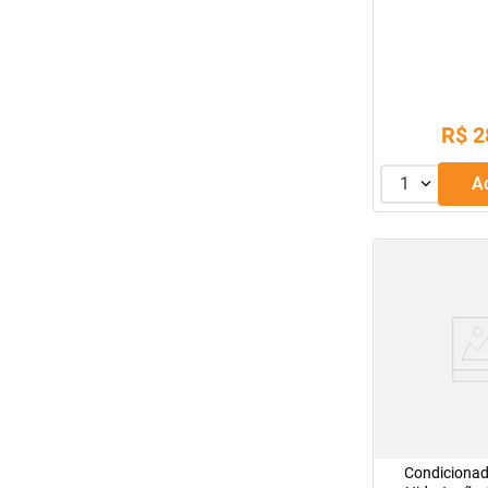
R$
2
1
Condicionad