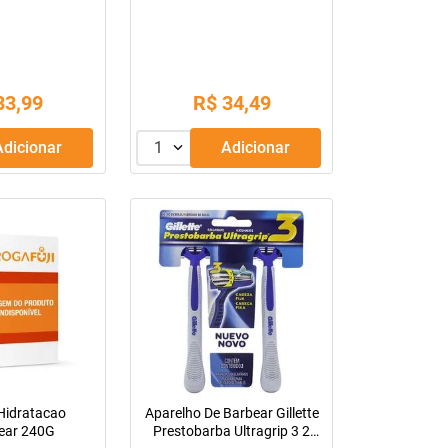
 Pantene 170Ml
Profunda Pantene 170Ml
33
,
99
R$
34
,
49
Adicionar
1
Adicionar
Hidratacao
Aparelho De Barbear Gillette
tear 240G
Prestobarba Ultragrip 3 2