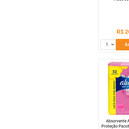
R$
2
1
Absorvente 
Proteção Pacot