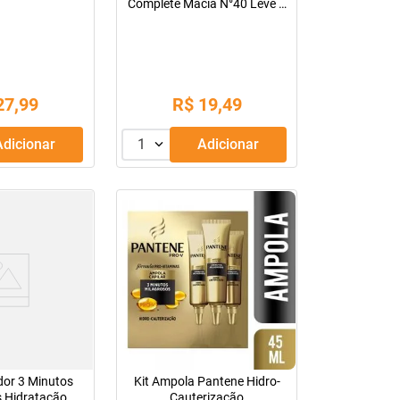
Complete Macia N°40 Leve 2
Pague 1
27
,
99
R$
19
,
49
Adicionar
1
Adicionar
dor 3 Minutos
Kit Ampola Pantene Hidro-
s Hidratação
Cauterização