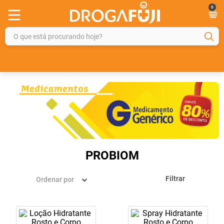
0
O que está procurando hoje?
TERMOS MAIS BUSCADOS
1
º
fralda
2
º
gelmax
3
º
mounjaro
4
º
rosuvastatina 20mg
5
º
protetor solar
PROBIOM
6
º
shampoo
Filtrar
Ordenar por
7
º
dipirona
8
º
lola
9
º
tadalafila