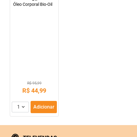
Óleo Corporal Bio-Oil
10
º
lola
R$ 95,99
R$
44
,
99
1
Adicionar