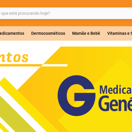
ue está procurando hoje?
BUSCADOS
edicamentos
Dermocosméticos
Mamãe e Bebê
Vitaminas e
a 20mg
r
ricas