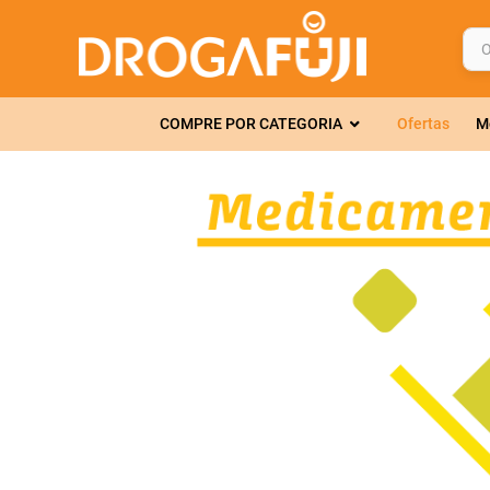
O q
TERMOS MAIS 
COMPRE POR CATEGORIA
Ofertas
M
1
º
fralda
2
º
gelmax
3
º
mounjaro
4
º
rosuvastatin
5
º
protetor sola
6
º
shampoo
7
º
dipirona
8
º
lola
9
º
fraldas geriát
10
º
tadalafila