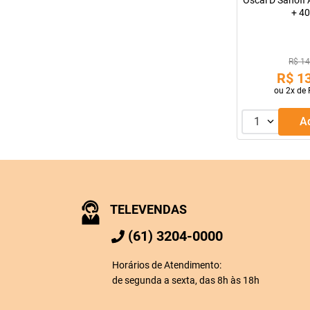
Oscal D Sanofi
+ 40
R$ 14
R$
1
ou
2
x de
1
TELEVENDAS
(61) 3204-0000
Horários de Atendimento:
de segunda a sexta, das 8h às 18h