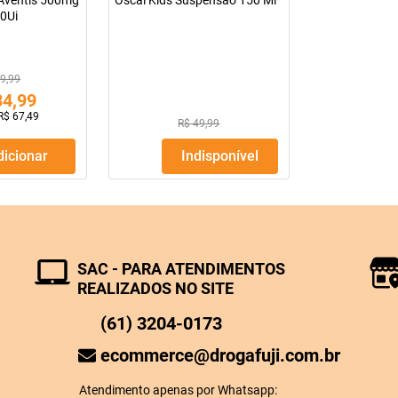
 Aventis 500mg
Oscal Kids Suspensão 150 Ml
0Ui
9,99
34
,
99
R$
67
,
49
R$ 49,99
Adicionar
Indisponível
SAC - PARA ATENDIMENTOS
REALIZADOS NO SITE
(61) 3204-0173
ecommerce@drogafuji.com.br
Atendimento apenas por Whatsapp: