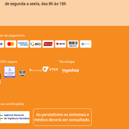
de segunda a sexta, das 8h às 18h
mas de pagamento
e 100% seguro
tecnologia
mios certificações
Ao persistirem os sintomas o
médico deverá ser consultado.