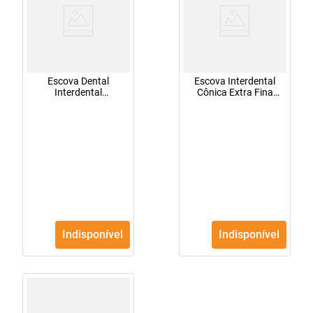
Escova Dental
Escova Interdental
Interdental
Cônica Extra Fina
Cilindrica/fina Com 3
Com 3 Unidades Oral
Oral Nexter
Nexter
Indisponível
Indisponível