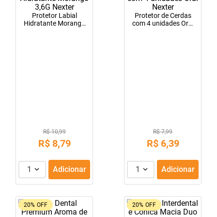
10
º
tadalafila
Protetor Labial
Protetor de Cerdas
Hidratante Morango
com 4 unidades Oral
3,6G Nexter
Nexter
R$ 10,99
R$ 7,99
R$
8
,
79
R$
6
,
39
1
Adicionar
1
Adicionar
20%
OFF
20%
OFF