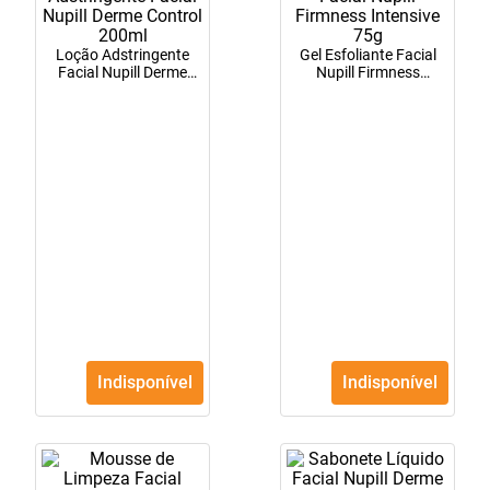
10
º
soro fisiológico
Loção Adstringente
Gel Esfoliante Facial
Facial Nupill Derme
Nupill Firmness
Control 200ml
Intensive 75g
Indisponível
Indisponível