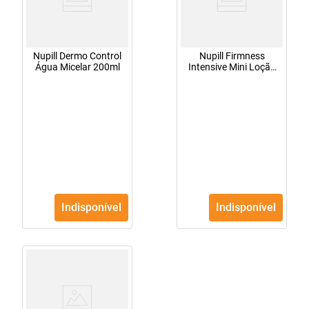
Nupill Dermo Control
Nupill Firmness
Água Micelar 200ml
Intensive Mini Loção
Tônica 60ml
Indisponível
Indisponível