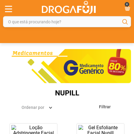
0
O que está procurando hoje?
TERMOS MAIS BUSCADOS
1
º
fralda
2
º
gelmax
3
º
mounjaro
4
º
rosuvastatina 20mg
5
º
protetor solar
NUPILL
6
º
shampoo
Filtrar
Ordenar por
7
º
dipirona
8
º
sveda
9
º
tadalafila