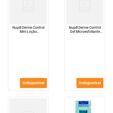
Nupill Derme Control
Nupill Derme Control
Mini Loção
Gel Microesfoliante
Adstringente 60ml
90g
Indisponível
Indisponível