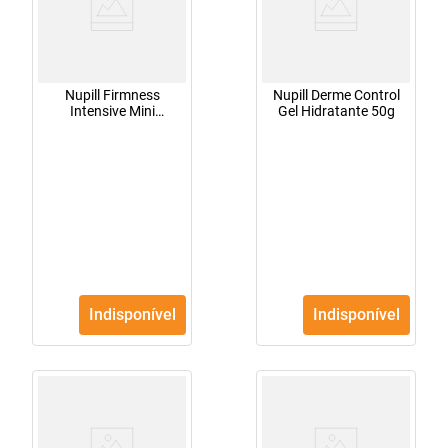
Nupill Firmness
Nupill Derme Control
Intensive Mini
Gel Hidratante 50g
Sabonete Líquido
60ml
Indisponível
Indisponível