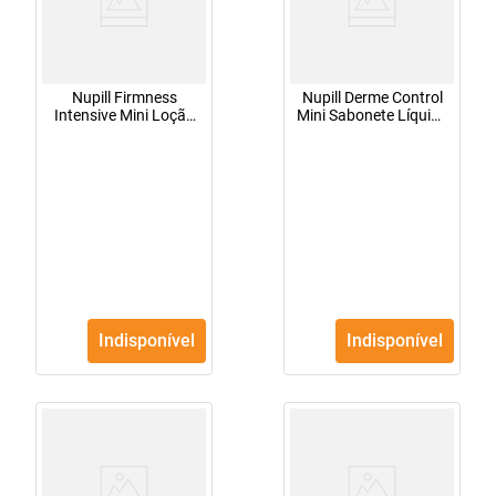
Nupill Firmness
Nupill Derme Control
Intensive Mini Loção
Mini Sabonete Líquido
Tônica Clareadora
60ml
Vitamina C 60ml
Indisponível
Indisponível