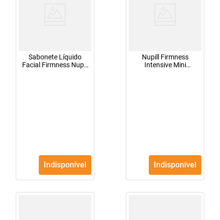
Sabonete Líquido
Nupill Firmness
Facial Firmness Nupill
Intensive Mini
200g
Sababonete Liquido
Vitamina C 60ml
Indisponível
Indisponível