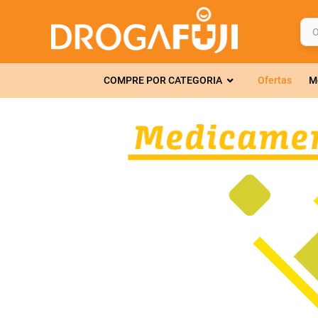
O q
TERMOS MAIS 
COMPRE POR CATEGORIA
Ofertas
M
1
º
fralda
2
º
gelmax
3
º
mounjaro
4
º
rosuvastatin
5
º
protetor sola
6
º
shampoo
7
º
dipirona
8
º
tadalafila
9
º
lola
10
º
fraldas geriát