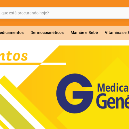
ue está procurando hoje?
BUSCADOS
edicamentos
Dermocosméticos
Mamãe e Bebê
Vitaminas e
a 20mg
r
ricas