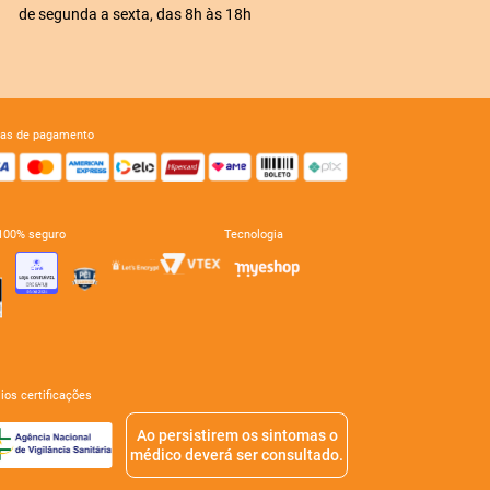
de segunda a sexta, das 8h às 18h
mas de pagamento
e 100% seguro
tecnologia
mios certificações
Ao persistirem os sintomas o
médico deverá ser consultado.