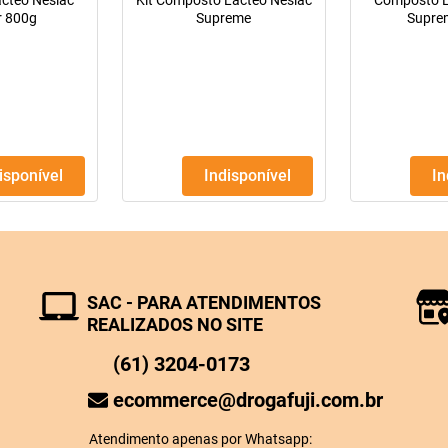
cteo Neslac
Kit Composto Lácteo Neslac
Composto L
 800g
Supreme
Supre
disponível
Indisponível
I
SAC - PARA ATENDIMENTOS
REALIZADOS NO SITE
(61) 3204-0173
ecommerce@drogafuji.com.br
Atendimento apenas por Whatsapp: