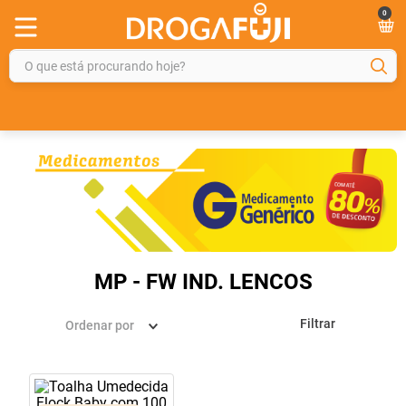
0
O que está procurando hoje?
TERMOS MAIS BUSCADOS
1
º
fralda
2
º
gelmax
3
º
mounjaro
4
º
rosuvastatina 20mg
5
º
protetor solar
MP - FW IND. LENCOS
6
º
shampoo
Filtrar
Ordenar por
7
º
dipirona
8
º
tadalafila
9
º
fraldas geriátricas