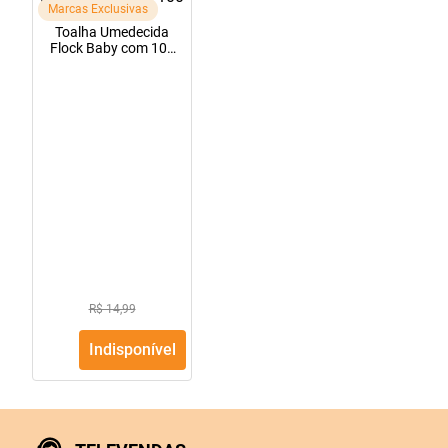
Marcas Exclusivas
10
º
lola
Toalha Umedecida
Flock Baby com 100
Unidades
R$ 14,99
Indisponível