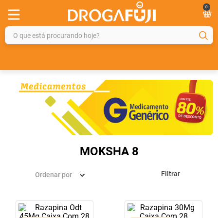
0
O que está procurando hoje?
TERMOS MAIS BUSCADOS
1
º
fralda
2
º
gelmax
3
º
mounjaro
4
º
rosuvastatina 20mg
5
º
protetor solar
MOKSHA 8
6
º
shampoo
Filtrar
Ordenar por
7
º
dipirona
8
º
lola
9
º
tadalafila