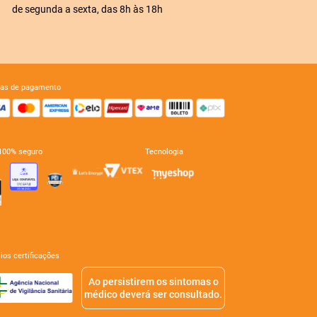
de segunda a sexta, das 8h às 18h
mas de pagamento
e 100% seguro
tecnologia
mios certificações
Ao persistirem os sintomas o
médico deverá ser consultado.