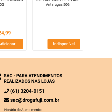
r.Para As Maos
Zeta Skin Dmae Creme Facial
0G
Antirrugas 50G
24
,
99
Adicionar
Indisponível
SAC - PARA ATENDIMENTOS
REALIZADOS NAS LOJAS
(61) 3204-0151
sac@drogafuji.com.br
Horário de Atendimento: