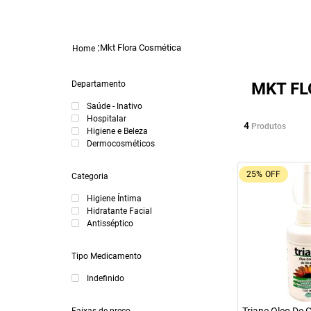
Mkt Flora Cosmética
Departamento
MKT F
Saúde - Inativo
Hospitalar
4
Produtos
Higiene e Beleza
Dermocosméticos
25%
OFF
Categoria
Higiene Íntima
Hidratante Facial
Antisséptico
Tipo Medicamento
Indefinido