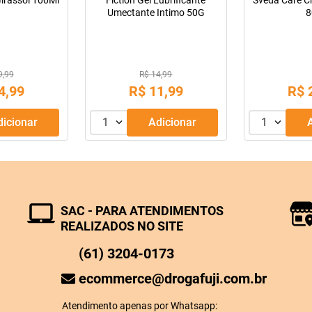
Girassol 100Ml
Fiction Gel Lubrificante
Sveda Care C
Umectante Intimo 50G
8
9,99
R$ 14,99
4
,
99
R$
11
,
99
R$
Adicionar
1
Adicionar
1
SAC - PARA ATENDIMENTOS
REALIZADOS NO SITE
(61) 3204-0173
ecommerce@drogafuji.com.br
Atendimento apenas por Whatsapp: