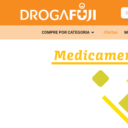
O q
TERMOS MAIS 
COMPRE POR CATEGORIA
Ofertas
M
1
º
fralda
2
º
gelmax
3
º
mounjaro
4
º
rosuvastatin
5
º
protetor sola
6
º
shampoo
7
º
dipirona
8
º
lola
9
º
fraldas geriát
10
º
tadalafila