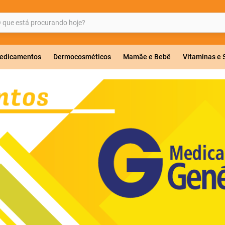
ue está procurando hoje?
BUSCADOS
edicamentos
Dermocosméticos
Mamãe e Bebê
Vitaminas e
a 20mg
r
ricas