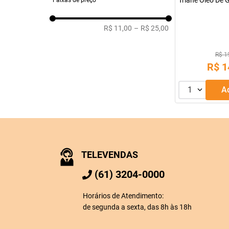
Triane Oleo De 
Faixas de preço
R$ 11,00
–
R$ 25,00
R$ 1
R$
1
1
TELEVENDAS
(61) 3204-0000
Horários de Atendimento:
de segunda a sexta, das 8h às 18h