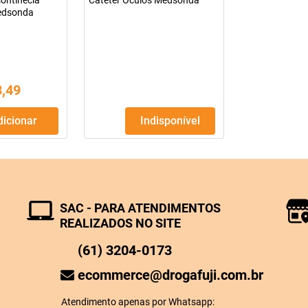
continecia
Cateter Oculos Medsonda
edsonda
3
,
49
Adicionar
Indisponível
SAC - PARA ATENDIMENTOS
REALIZADOS NO SITE
(61) 3204-0173
ecommerce@drogafuji.com.br
Atendimento apenas por Whatsapp: