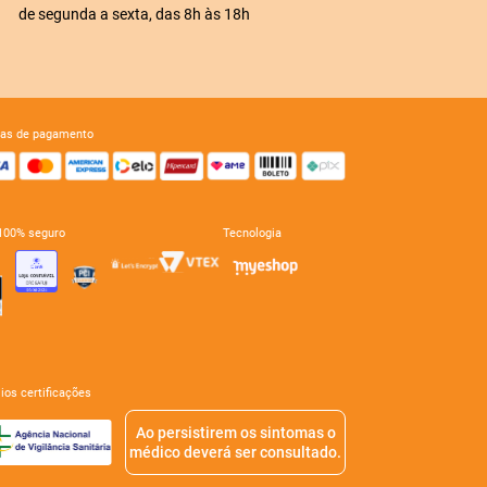
de segunda a sexta, das 8h às 18h
mas de pagamento
e 100% seguro
tecnologia
mios certificações
Ao persistirem os sintomas o
médico deverá ser consultado.