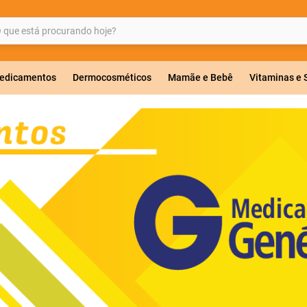
ue está procurando hoje?
BUSCADOS
edicamentos
Dermocosméticos
Mamãe e Bebê
Vitaminas e
a 20mg
r
ricas