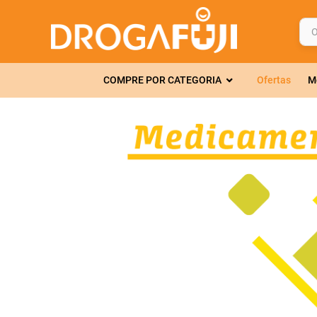
O q
TERMOS MAIS 
COMPRE POR CATEGORIA
Ofertas
M
1
º
fralda
2
º
gelmax
3
º
mounjaro
4
º
rosuvastatin
5
º
protetor sola
6
º
shampoo
7
º
dipirona
8
º
tadalafila
9
º
lola
10
º
fraldas geriát