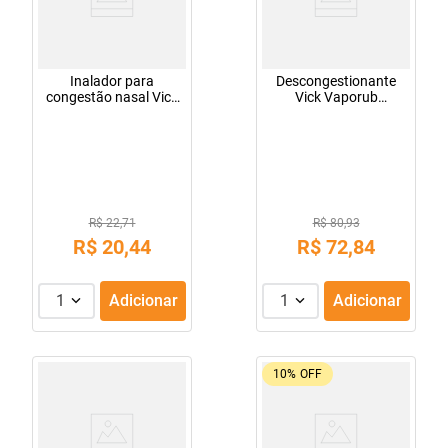
Inalador para
Descongestionante
congestão nasal Vick
Vick Vaporub
1 unidade 0,5G
Unguento
R$ 22,71
R$ 80,93
R$
20
,
44
R$
72
,
84
1
Adicionar
1
Adicionar
10%
OFF