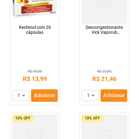
Resfenol com 20
Descongestionante
cápsulas
Vick Vaporub
Unguento
R$ 30,88
R$ 23,85
R$
13
,
99
R$
21
,
46
1
Adicionar
1
Adicionar
10%
OFF
10%
OFF