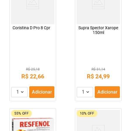
Coristina D Pro 8 Cpr
Supra Spector Xarope
150ml
R$ 25,18
R$ 31,14
R$
22
,
66
R$
24
,
99
1
Adicionar
1
Adicionar
55%
OFF
10%
OFF