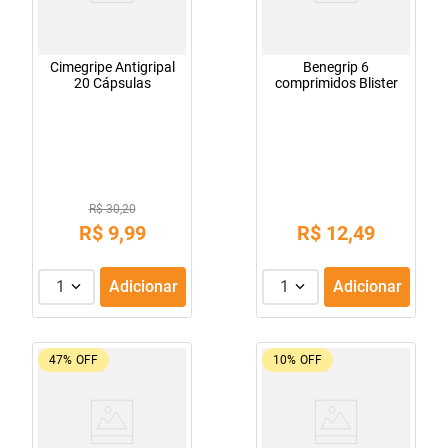
Cimegripe Antigripal
Benegrip 6
20 Cápsulas
comprimidos Blister
R$ 30,20
R$
9
,
99
R$
12
,
49
1
Adicionar
1
Adicionar
47%
OFF
10%
OFF