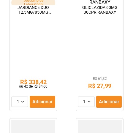
Desconto de
Laboratório
JARDIANCE DUO
GLICLAZIDA 60MG
12,5MG/850MG
30CPR RANBAXY
60CPS
R$ 61,32
R$
338
,
42
R$
27
,
99
ou
4
x de
R$
84
,
60
1
Adicionar
1
Adicionar