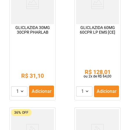
GLICLAZIDA 30MG
GLICLAZIDA 60MG
30CPR PHARLAB
60CPR LP EMS [CE]
R$
128
,
01
R$
31
,
10
ou
2
x de
R$
64
,
00
1
Adicionar
1
Adicionar
36%
OFF