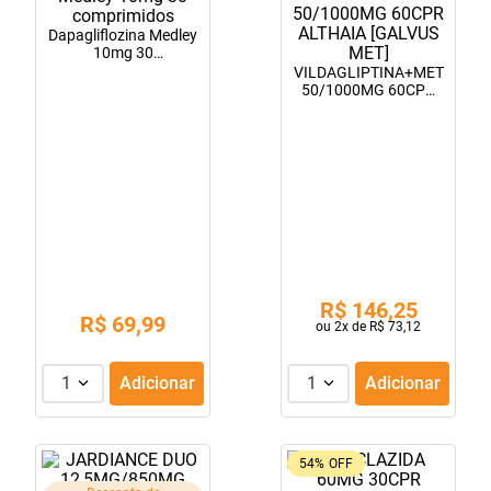
10
º
soro fisiológico
Dapagliflozina Medley
10mg 30
comprimidos
VILDAGLIPTINA+MET
50/1000MG 60CPR
ALTHAIA [GALVUS
MET]
R$
146
,
25
R$
69
,
99
ou
2
x de
R$
73
,
12
1
Adicionar
1
Adicionar
54%
OFF