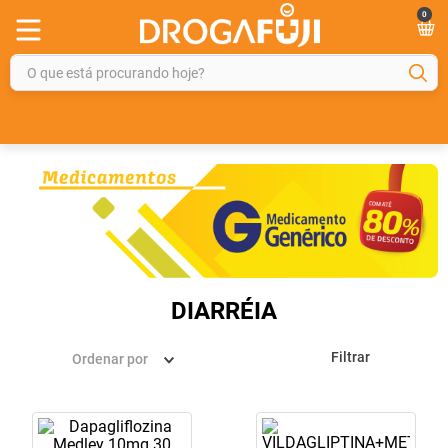
0
O que está procurando hoje?
TERMOS MAIS BUSCADOS
1
º
fralda
2
º
gelmax
3
º
mounjaro
4
º
rosuvastatina 20mg
5
º
protetor solar
DIARRÉIA
6
º
shampoo
Filtrar
Ordenar por
7
º
dipirona
8
º
sveda
9
º
tadalafila