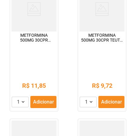
METFORMINA
METFORMINA
500MG 30CPR
500MG 30CPR TEUTO
VITAMEDIC
FP
R$
11
,
85
R$
9
,
72
1
Adicionar
1
Adicionar