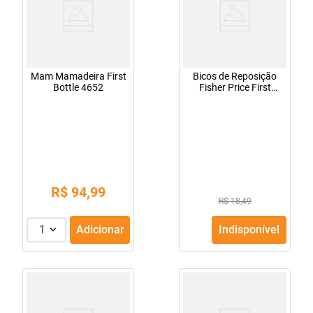
Mam Mamadeira First
Bicos de Reposição
Bottle 4652
Fisher Price First
Moments 3 Fluxo
Rápido
R$
94
,
99
R$ 18,49
1
Adicionar
Indisponível