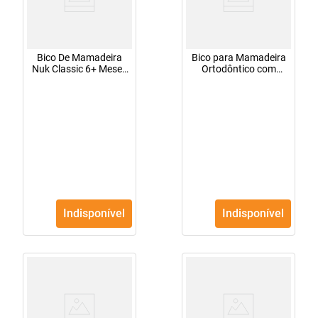
Bico De Mamadeira
Bico para Mamadeira
Nuk Classic 6+ Meses
Ortodôntico com
Tamanho 2
Fluxo Super Rápido
Ortodôntico
MAM 1 Unidade
Ref:721095
Indisponível
Indisponível