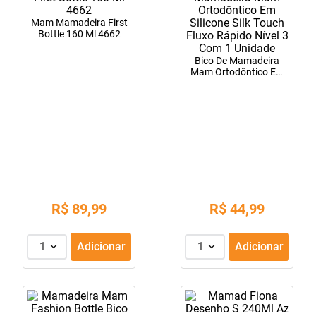
10
º
amoxicilina clavulanato
Mam Mamadeira First
Bottle 160 Ml 4662
Bico De Mamadeira
Mam Ortodôntico Em
Silicone Silk Touch
Fluxo Rápido Nível 3
Com 1 Unidade
R$
89
,
99
R$
44
,
99
1
Adicionar
1
Adicionar