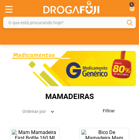
0
O que está procurando hoje?
TERMOS MAIS BUSCADOS
1
º
fralda
2
º
gelmax
3
º
mounjaro
4
º
rosuvastatina 20mg
5
º
protetor solar
MAMADEIRAS
6
º
shampoo
Filtrar
Ordenar por
7
º
dipirona
8
º
fraldas geriátricas
9
º
tadalafila