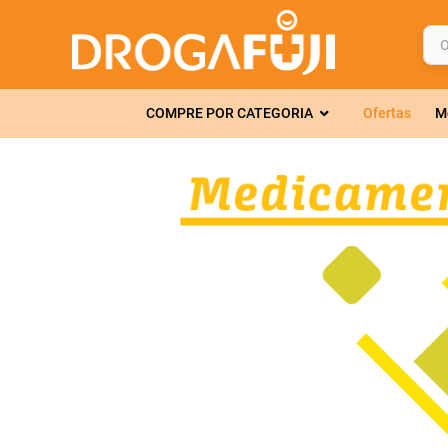
O q
TERMOS MAIS 
COMPRE POR CATEGORIA
Ofertas
M
1
º
fralda
2
º
gelmax
3
º
mounjaro
4
º
rosuvastatin
5
º
protetor sola
6
º
shampoo
7
º
dipirona
8
º
lola
9
º
tadalafila
10
º
fraldas geriát