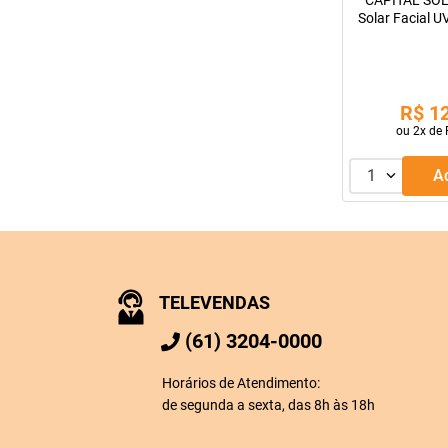
CAPITAL SOLE
Solar Facial U
4
R$
1
ou
2
x de
1
TELEVENDAS
(61) 3204-0000
Horários de Atendimento:
de segunda a sexta, das 8h às 18h