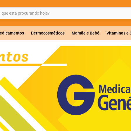
ue está procurando hoje?
BUSCADOS
edicamentos
Dermocosméticos
Mamãe e Bebê
Vitaminas e
a 20mg
r
ricas