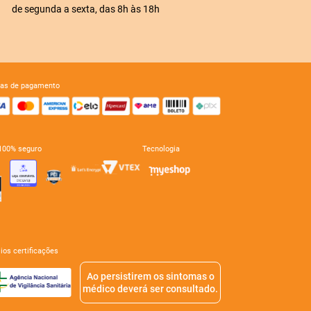
de segunda a sexta, das 8h às 18h
mas de pagamento
e 100% seguro
tecnologia
mios certificações
Ao persistirem os sintomas o
médico deverá ser consultado.