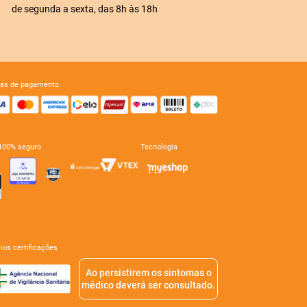
de segunda a sexta, das 8h às 18h
mas de pagamento
e 100% seguro
tecnologia
mios certificações
Ao persistirem os sintomas o
médico deverá ser consultado.