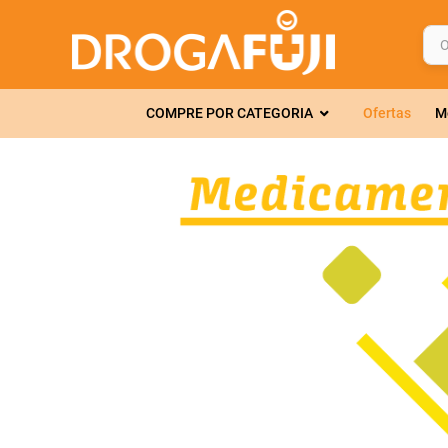
O q
TERMOS MAIS 
COMPRE POR CATEGORIA
Ofertas
M
1
º
fralda
2
º
gelmax
3
º
mounjaro
4
º
rosuvastatin
5
º
protetor sola
6
º
shampoo
7
º
dipirona
8
º
fraldas geriát
9
º
tadalafila
10
º
amoxicilina c