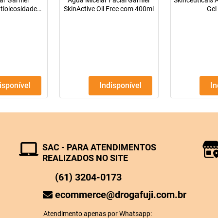
ar Garnier
Água Micelar Facial Garnier
Skinceuticals
tioleosidade
SkinActive Oil Free com 400ml
Gel
0ml
disponível
Indisponível
I
SAC - PARA ATENDIMENTOS
REALIZADOS NO SITE
(61) 3204-0173
ecommerce@drogafuji.com.br
Atendimento apenas por Whatsapp: