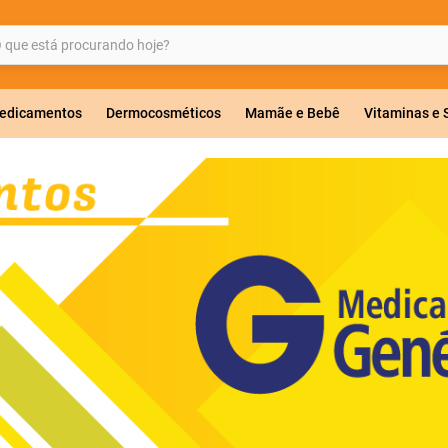
ue está procurando hoje?
BUSCADOS
edicamentos
Dermocosméticos
Mamãe e Bebê
Vitaminas e
a 20mg
r
ricas
lavulanato