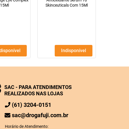
 Age Eye Complex
Antioxidante Serum 10
 15Ml
Skinceuticals Com 15Ml
ndisponível
Indisponível
SAC - PARA ATENDIMENTOS
REALIZADOS NAS LOJAS
(61) 3204-0151
sac@drogafuji.com.br
Horário de Atendimento: