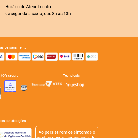
Horário de Atendimento:
de segunda a sexta, das 8h às 18h
mas de pagamento
e 100% seguro
tecnologia
mios certificações
Ao persistirem os sintomas o
médico deverá ser consultado.