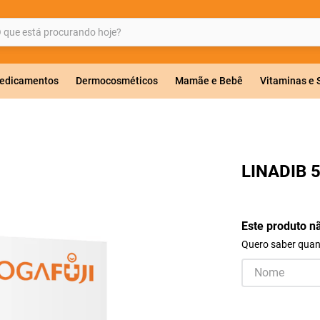
ue está procurando hoje?
BUSCADOS
edicamentos
Dermocosméticos
Mamãe e Bebê
Vitaminas e
a 20mg
LINADIB 
r
Este produto n
Quero saber quand
co