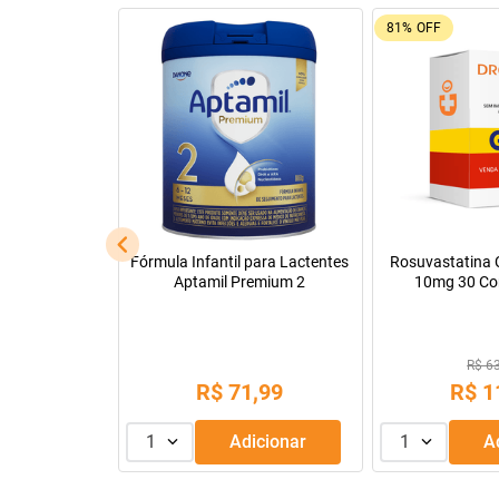
69%
OFF
22%
OFF
Dipirona Sódica EMS 500mg
Utrogestan 100Mg Caixa Com
Comprimidos
30 Cápsulas
R$ 9,55
R$ 88,07
R$
2
,
99
R$
68
,
69
1
Adicionar
1
Adicionar