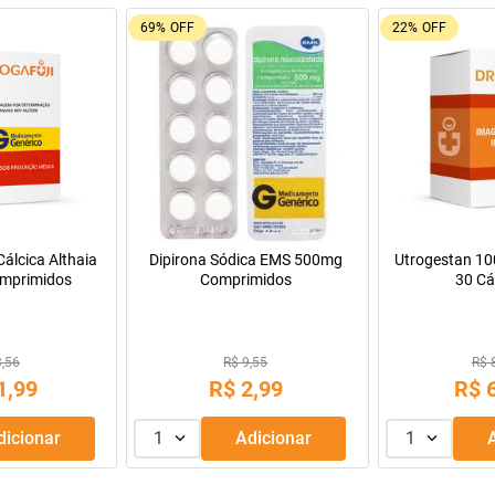
23%
OFF
92%
OFF
Tadalafila Ems 5mg 30
comprimidos revestidos
Fralda Descartável Adulto
Bigfral Derma Plus XG Pacote 7
Unidades
R$ 25,99
R$ 128,14
R$
19
,
99
R$
9
,
99
1
Adicionar
1
Adicionar