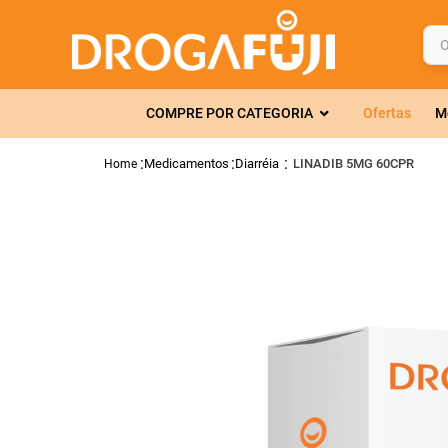
O q
TERMOS MAIS 
COMPRE POR CATEGORIA
Ofertas
M
1
º
fralda
2
º
gelmax
Medicamentos
Diarréia
LINADIB 5MG 60CPR
3
º
mounjaro
4
º
rosuvastatin
5
º
protetor sola
6
º
shampoo
7
º
dipirona
8
º
sveda
9
º
tadalafila
10
º
soro fisiológi