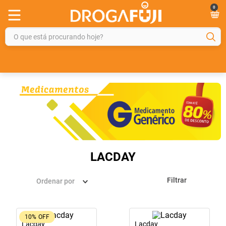
0
O que está procurando hoje?
TERMOS MAIS BUSCADOS
1
º
fralda
2
º
gelmax
3
º
mounjaro
4
º
rosuvastatina 20mg
5
º
protetor solar
LACDAY
6
º
shampoo
Filtrar
Ordenar por
7
º
dipirona
8
º
tadalafila
10%
OFF
9
º
lola
Lacday
Lacday