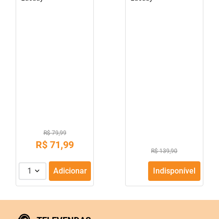
10
º
fraldas geriátricas
R$ 79,99
R$
71
,
99
R$ 139,90
1
Adicionar
Indisponível