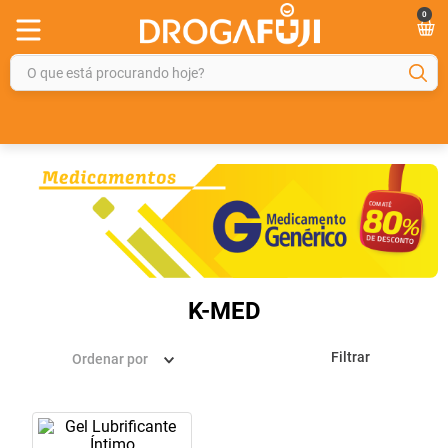
0
O que está procurando hoje?
TERMOS MAIS BUSCADOS
1
º
fralda
2
º
gelmax
3
º
mounjaro
4
º
rosuvastatina 20mg
5
º
protetor solar
K-MED
6
º
shampoo
Filtrar
Ordenar por
7
º
dipirona
8
º
fraldas geriátricas
9
º
sveda