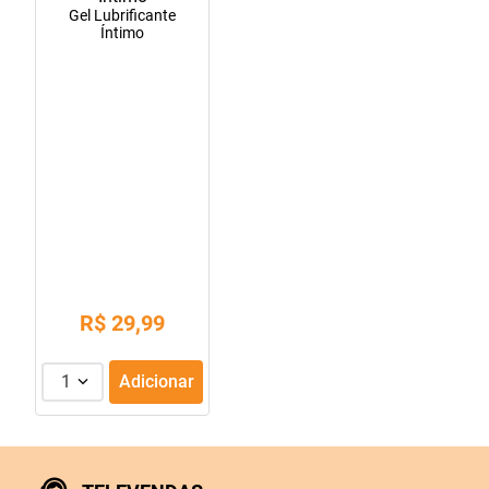
Gel Lubrificante
10
º
tadalafila
Íntimo
R$
29
,
99
1
Adicionar