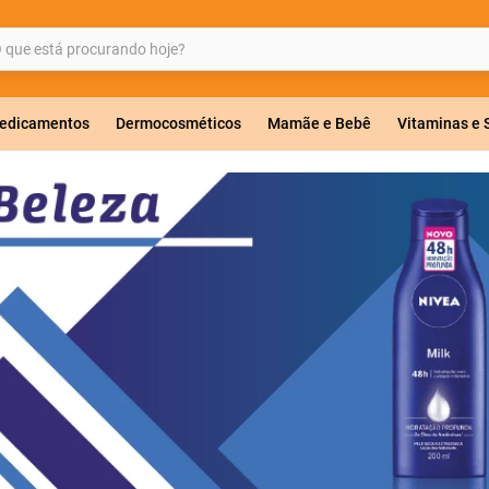
ue está procurando hoje?
BUSCADOS
edicamentos
Dermocosméticos
Mamãe e Bebê
Vitaminas e
a 20mg
r
ricas