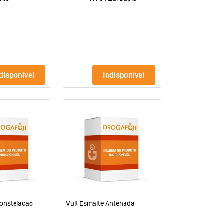
ndisponível
Indisponível
Constelacao
Vult Esmalte Antenada