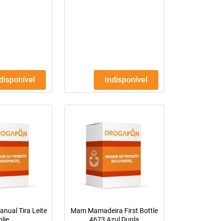
ndisponível
Indisponível
nual Tira Leite
Mam Mamadeira First Bottle
olie
4673 Azul Dupla