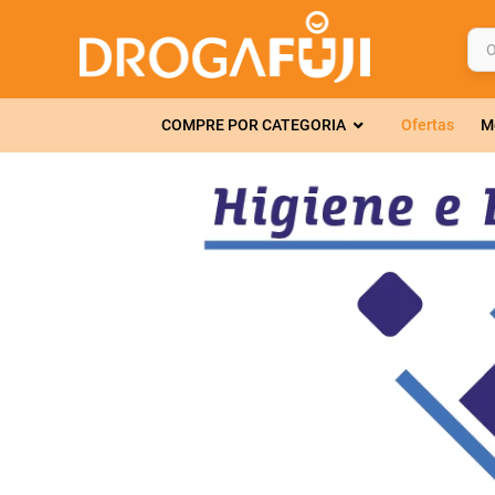
O q
TERMOS MAIS 
COMPRE POR CATEGORIA
Ofertas
M
1
º
fralda
2
º
gelmax
3
º
mounjaro
4
º
rosuvastatin
5
º
protetor sola
6
º
shampoo
7
º
dipirona
8
º
lola
9
º
fraldas geriát
10
º
tadalafila