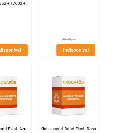
0352 + 17602 +
rasco Com 100G
R$ 26,37
ndisponível
Indisponível
and.Elast. Azul
Kinesiosport Band.Elast. Rosa