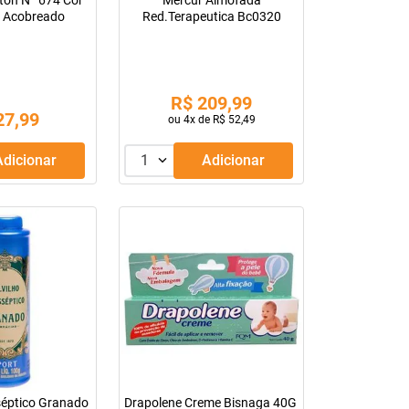
ston Nº 674 Cor
Mercur Almofada
e Acobreado
Red.Terapeutica Bc0320
R$
209
,
99
27
,
99
ou
4
x de
R$
52
,
49
Adicionar
1
Adicionar
sséptico Granado
Drapolene Creme Bisnaga 40G