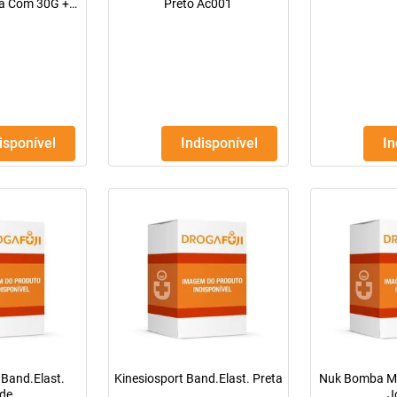
a Com 30G +
Preto Ac001
Plástica
disponível
Indisponível
I
 Band.Elast.
Kinesiosport Band.Elast. Preta
Nuk Bomba Ma
de
J