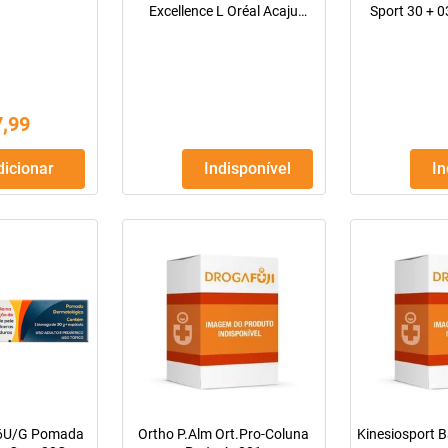
Excellence L Oréal Acaju
Sport 30 + 
Borgonha 360 'Oréal Acaju
11735G Pó F
Borgonha 360 Kit
7
,
99
Adicionar
Indisponível
I
06U/G Pomada
Ortho P.Alm Ort.Pro-Coluna
Kinesiosport B