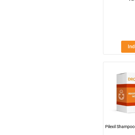
In
Pilexil Shampo