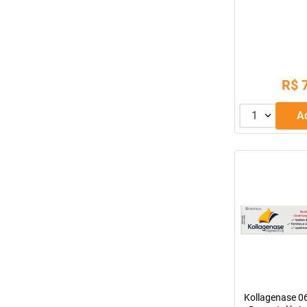
R$
1
Kollagenase 