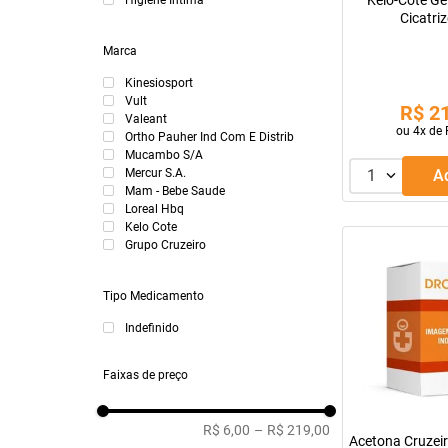
Kelo-Cote Ge
Higiene Íntima
Cicatri
Marca
Kinesiosport
Vult
R$
2
Valeant
ou
4
x de
Ortho Pauher Ind Com E Distrib
Mucambo S/A
1
Mercur S.A.
Mam - Bebe Saude
Loreal Hbq
Kelo Cote
Grupo Cruzeiro
Tipo Medicamento
Indefinido
Faixas de preço
R$ 6,00
–
R$ 219,00
Acetona Cruzei