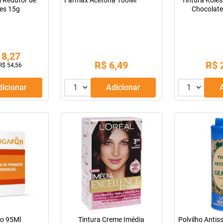
l Redutor de
Farmax Acetona 100Ml
Tintura Kole
zes 15g
Chocolat
18
,
27
R$
6
,
49
R$
R$
54
,
56
Adicionar
1
Adicionar
1
ro 95Ml
Tintura Creme Imédia
Polvilho Anti