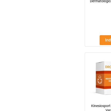
Dermatológic
Espátula 
In
Kinesiosport
Ver