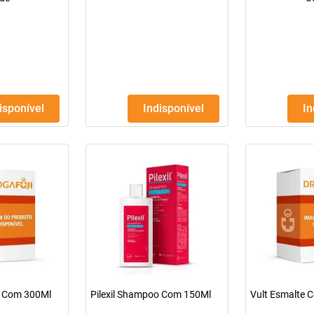
disponível
Indisponível
I
o Com 300Ml
Pilexil Shampoo Com 150Ml
Vult Esmalte 