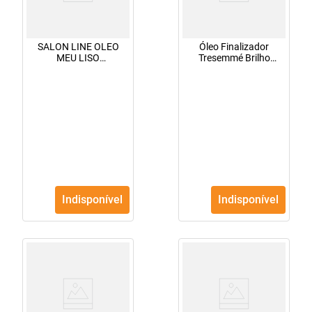
SALON LINE OLEO
Óleo Finalizador
MEU LISO
Tresemmé Brilho
MUITO+LISO 60ML
Lamelar 60ml
Indisponível
Indisponível