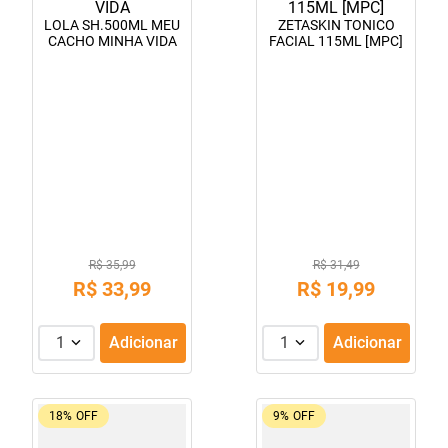
LOLA SH.500ML MEU
ZETASKIN TONICO
CACHO MINHA VIDA
FACIAL 115ML [MPC]
R$ 35,99
R$ 31,49
R$
33
,
99
R$
19
,
99
1
Adicionar
1
Adicionar
18%
OFF
9%
OFF