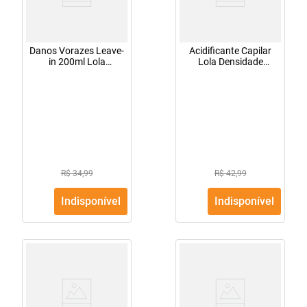
Danos Vorazes Leave-
Acidificante Capilar
in 200ml Lola
Lola Densidade
Cosmetics
Reparo Intensivo
250g
R$ 34,99
R$ 42,99
Indisponível
Indisponível