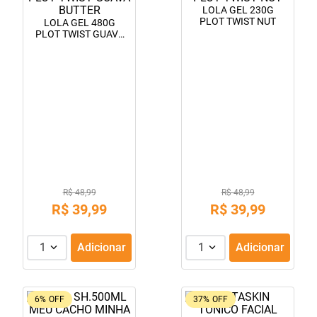
LOLA GEL 230G
10
º
lola
PLOT TWIST NUT
LOLA GEL 480G
PLOT TWIST GUAVA
BUTTER
R$ 48,99
R$ 48,99
R$
39
,
99
R$
39
,
99
1
Adicionar
1
Adicionar
6%
OFF
37%
OFF