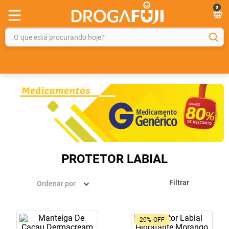
0
O que está procurando hoje?
TERMOS MAIS BUSCADOS
1
º
fralda
2
º
gelmax
3
º
mounjaro
4
º
rosuvastatina 20mg
5
º
protetor solar
PROTETOR LABIAL
6
º
shampoo
Filtrar
Ordenar por
7
º
dipirona
8
º
tadalafila
20%
OFF
9
º
fraldas geriátricas