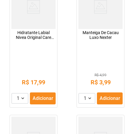
Hidratante Labial
Manteiga De Cacau
Nivea Original Care
Luxo Nexter
4,8g
R$ 4,99
R$
17
,
99
R$
3
,
99
1
Adicionar
1
Adicionar