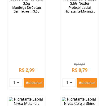
10
º
lola
Manteiga De Cacau
Protetor Labial
Dermacream 3,5g
Hidratante Morango
3,6G Nexter
R$ 10,99
R$
2
,
99
R$
8
,
79
1
Adicionar
1
Adicionar