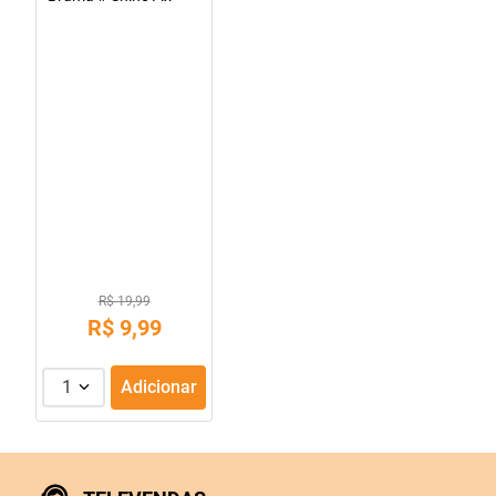
10
º
amoxicilina clavulanato
R$ 19,99
R$
9
,
99
1
Adicionar