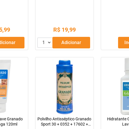
250Ml (Refil)
5
,
99
R$
19
,
99
Adicionar
1
Adicionar
I
uave Granado
Polvilho Antisséptico Granado
Hidratante
aga 120ml
Sport 30 + 0352 + 17602 +
Lav