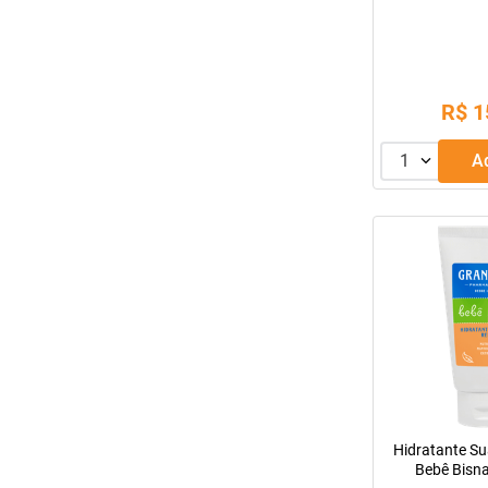
R$
1
1
Hidratante S
Bebê Bisn