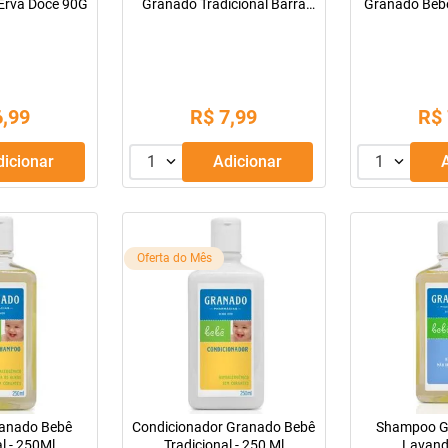
Erva Doce 90G
Granado Tradicional Barra
Granado Beb
Com 90G
6
,
99
R$
7
,
99
R$
Adicionar
1
Adicionar
1
Oferta do Mês
anado Bebê
Condicionador Granado Bebê
Shampoo G
l - 250Ml
Tradicional - 250 Ml
Lavand