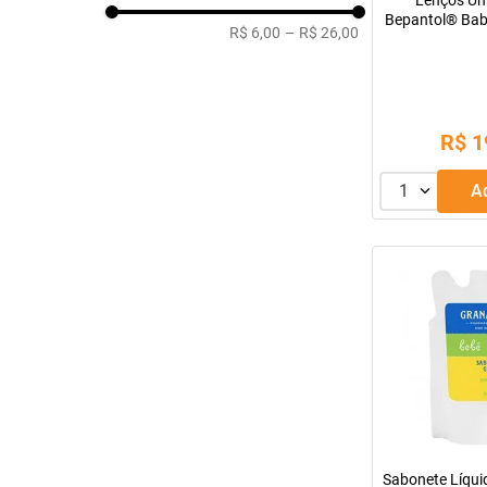
Lenços Um
Bepantol® Bab
R$ 6,00
–
R$ 26,00
R$
1
1
Sabonete Líquid