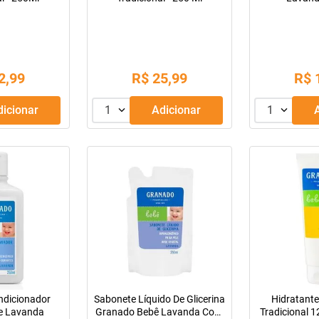
2
,
99
R$
25
,
99
R$
Adicionar
1
Adicionar
1
dicionador
Sabonete Líquido De Glicerina
Hidratant
e Lavanda
Granado Bebê Lavanda Com
Tradicional