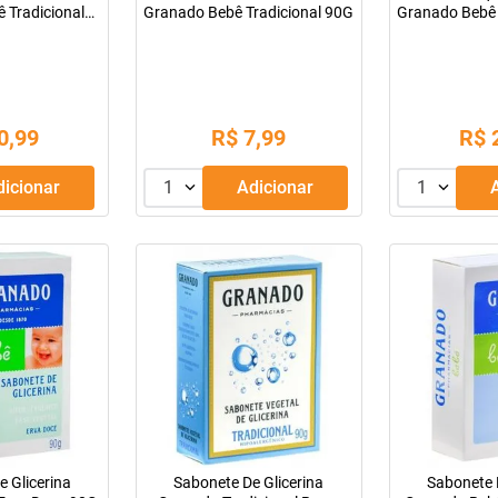
 Tradicional
Granado Bebê Tradicional 90G
Granado Bebê
 (Refil)
0
,
99
R$
7
,
99
R$
Adicionar
1
Adicionar
1
 Glicerina
Sabonete De Glicerina
Sabonete 