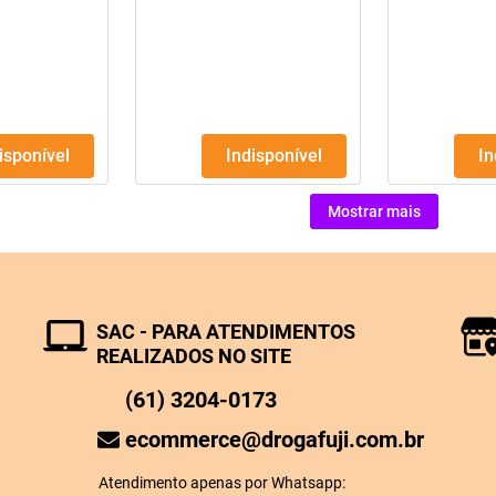
11735G Pó Frasco Com 100G
disponível
Indisponível
I
Mostrar mais
SAC - PARA ATENDIMENTOS
REALIZADOS NO SITE
(61) 3204-0173
ecommerce@drogafuji.com.br
Atendimento apenas por Whatsapp: