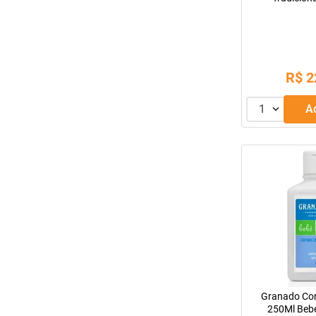
R$
2
1
Granado Con
250Ml Beb