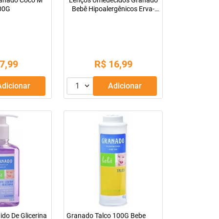
ranado Coco M
Lenços Umedecidos Granado
00G
Bebê Hipoalergênicos Erva-
Doce Com 50 Unidades
20Cmx15Cm
7
,
99
R$
16
,
99
Adicionar
1
Adicionar
ido De Glicerina
Granado Talco 100G Bebe