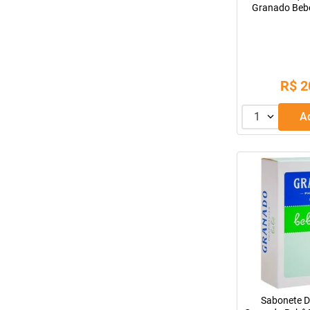
Granado Bebê
Com 250Ml
R$
2
1
Sabonete De