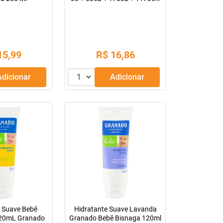
Pó Frasco Com 100G
15
,
99
R$
16
,
86
Adicionar
1
Adicionar
e Suave Bebê
Hidratante Suave Lavanda
 120mL Granado
Granado Bebê Bisnaga 120ml