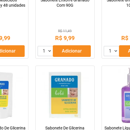
edecidos
Sabonete Enxofre Granado
Sabonete G
y 48 unidades
Com 90G
1
R$ 11,49
9
,
99
R$
9
,
99
R$
Adicionar
1
Adicionar
1
o De Glicerina
Sabonete De Glicerina
Sabonete Líqu