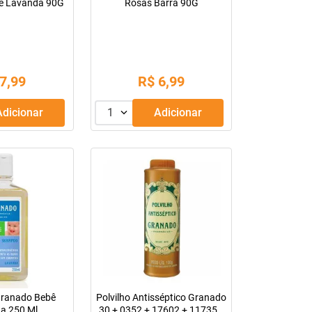
ê Lavanda 90G
Rosas Barra 90G
7
,
99
R$
6
,
99
Adicionar
1
Adicionar
ranado Bebê
Polvilho Antisséptico Granado
a 250 Ml
30 + 0352 + 17602 + 11735G