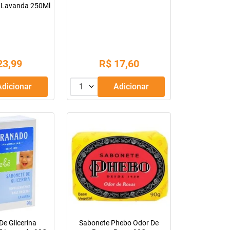
 Lavanda 250Ml
23
,
99
R$
17
,
60
Adicionar
1
Adicionar
De Glicerina
Sabonete Phebo Odor De