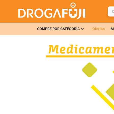
O q
TERMOS MAIS 
COMPRE POR CATEGORIA
Ofertas
M
1
º
fralda
2
º
gelmax
3
º
mounjaro
4
º
rosuvastatin
5
º
protetor sola
6
º
shampoo
7
º
dipirona
8
º
fraldas geriát
9
º
tadalafila
10
º
amoxicilina c