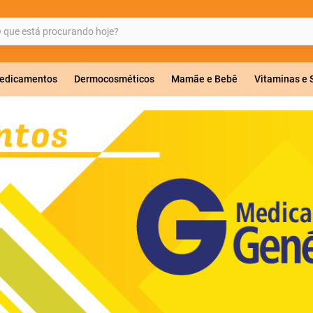
ue está procurando hoje?
BUSCADOS
edicamentos
Dermocosméticos
Mamãe e Bebê
Vitaminas e
a 20mg
r
ricas
lavulanato