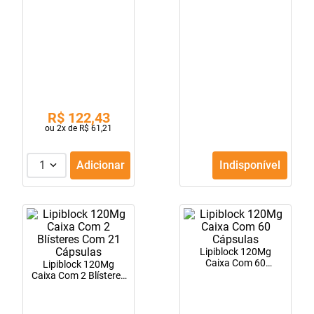
10
º
soro fisiológico
R$
122
,
43
ou
2
x de
R$
61
,
21
1
Adicionar
Indisponível
Lipiblock 120Mg
Caixa Com 60
Lipiblock 120Mg
Cápsulas
Caixa Com 2 Blísteres
Com 21 Cápsulas