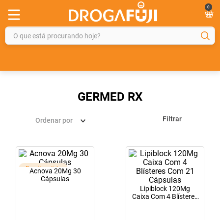
0
O que está procurando hoje?
TERMOS MAIS BUSCADOS
1
º
fralda
2
º
gelmax
GERMED RX
3
º
mounjaro
Filtrar
Ordenar por
4
º
rosuvastatina 20mg
5
º
protetor solar
6
º
shampoo
Receita retida
Acnova 20Mg 30
7
º
dipirona
Cápsulas
Lipiblock 120Mg
8
º
sveda
Caixa Com 4 Blísteres
Com 21 Cápsulas
9
º
tadalafila