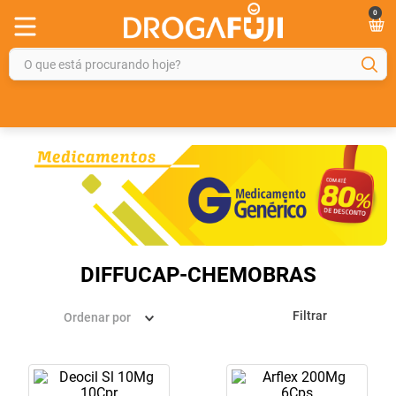
0
O que está procurando hoje?
TERMOS MAIS BUSCADOS
1
º
fralda
2
º
gelmax
3
º
mounjaro
4
º
rosuvastatina 20mg
5
º
protetor solar
DIFFUCAP-CHEMOBRAS
6
º
shampoo
Filtrar
Ordenar por
7
º
dipirona
8
º
lola
9
º
tadalafila