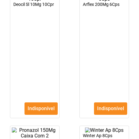
Deocil Sl 10Mg 10Cpr
Arflex 200Mg 6Cps
10
º
fraldas geriátricas
Indisponível
Indisponível
Winter Ap 8Cps