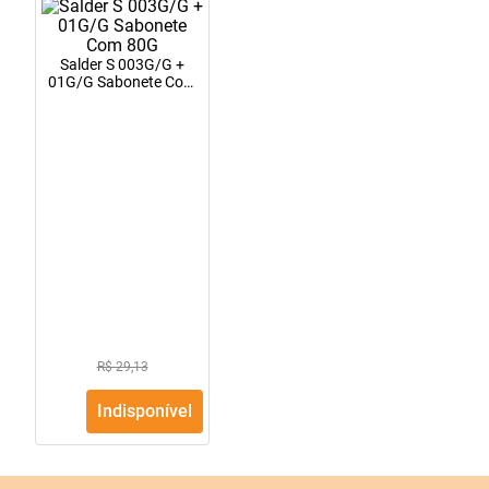
10
º
fraldas geriátricas
Salder S 003G/G +
01G/G Sabonete Com
80G
R$ 29,13
Indisponível