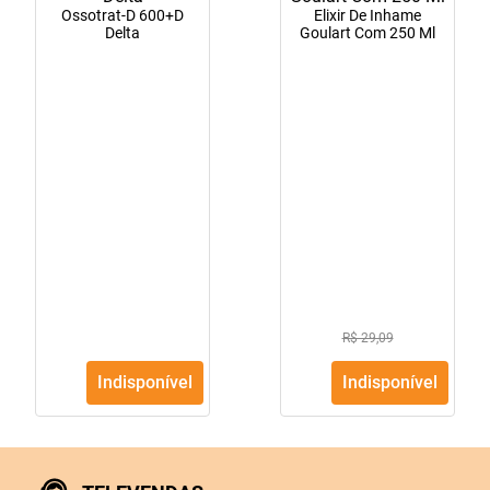
Ossotrat-D 600+D
Elixir De Inhame
10
º
fraldas geriátricas
Delta
Goulart Com 250 Ml
R$ 29,09
Indisponível
Indisponível