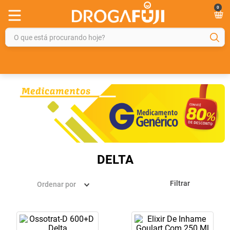
0
O que está procurando hoje?
TERMOS MAIS BUSCADOS
1
º
fralda
2
º
gelmax
3
º
mounjaro
4
º
rosuvastatina 20mg
5
º
protetor solar
DELTA
6
º
shampoo
Filtrar
Ordenar por
7
º
dipirona
8
º
tadalafila
9
º
lola