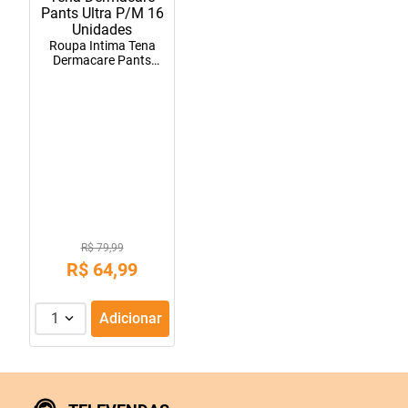
10
º
lola
Roupa Intima Tena
Dermacare Pants
Ultra P/M 16
Unidades
R$ 79,99
R$
64
,
99
1
Adicionar