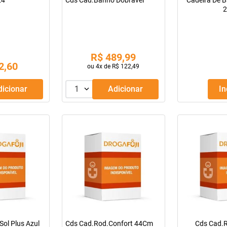
4"
Cds Cad.Banho Dobravel
Cadeira De 
2
R$
489
,
99
2
,
60
ou
4
x de
R$
122
,
49
Adicionar
1
Adicionar
I
ol Plus Azul
Cds Cad.Rod.Confort 44Cm
Cds Cad.R