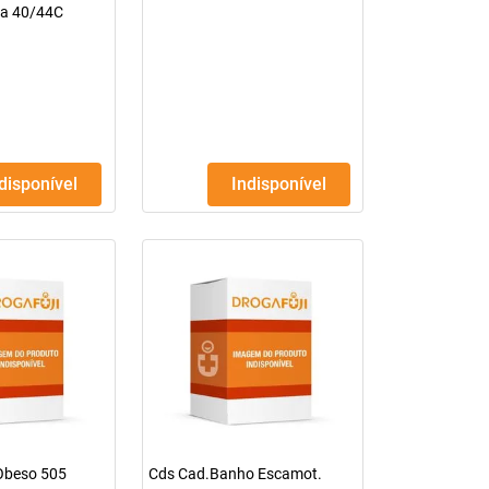
ha 40/44C
ndisponível
Indisponível
Obeso 505
Cds Cad.Banho Escamot.