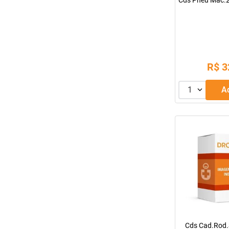
Cds Pneu Mac.2
R$
3
1
Cds Cad.Rod.S