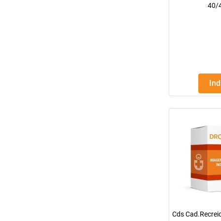
40/
In
Cds Cad.Recreio