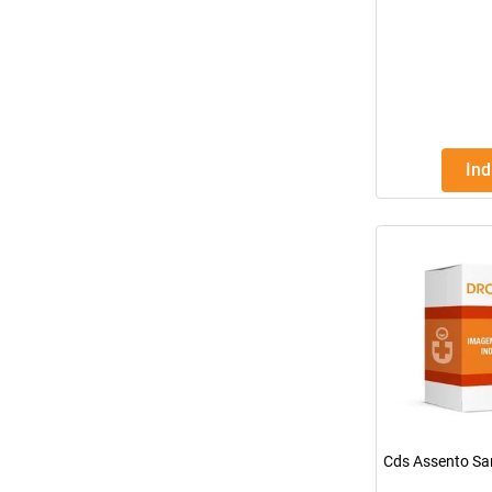
In
Cds Assento San