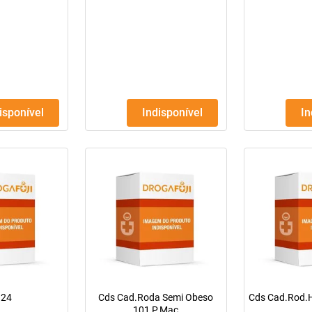
disponível
Indisponível
I
.24
Cds Cad.Roda Semi Obeso
Cds Cad.Rod.
101 P.Mac