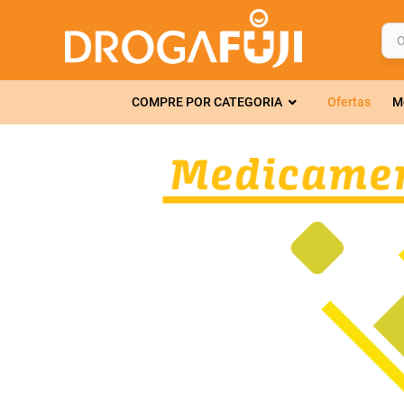
O q
TERMOS MAIS 
COMPRE POR CATEGORIA
Ofertas
M
1
º
fralda
2
º
gelmax
3
º
mounjaro
4
º
rosuvastatin
5
º
protetor sola
6
º
shampoo
7
º
dipirona
8
º
fraldas geriát
9
º
tadalafila
10
º
amoxicilina c