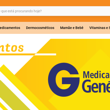
ue está procurando hoje?
BUSCADOS
edicamentos
Dermocosméticos
Mamãe e Bebê
Vitaminas e
a 20mg
r
ricas
lavulanato