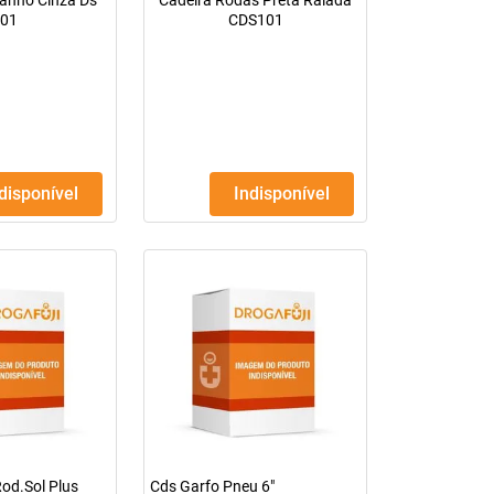
Banho Cinza Ds
Cadeira Rodas Preta Raiada
01
CDS101
ndisponível
Indisponível
od.Sol Plus
Cds Garfo Pneu 6"