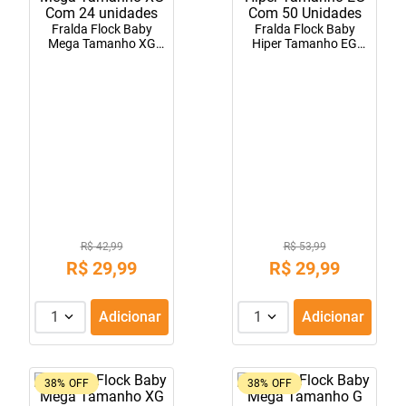
10
º
tadalafila
Fralda Flock Baby
Fralda Flock Baby
Mega Tamanho XG
Hiper Tamanho EG
Com 24 unidades
Com 50 Unidades
R$ 42,99
R$ 53,99
R$
29
,
99
R$
29
,
99
1
Adicionar
1
Adicionar
38%
OFF
38%
OFF