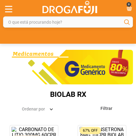
0
O que está procurando hoje?
TERMOS MAIS BUSCADOS
1
º
fralda
2
º
gelmax
3
º
mounjaro
4
º
rosuvastatina 20mg
5
º
protetor solar
BIOLAB RX
6
º
shampoo
Filtrar
Ordenar por
7
º
dipirona
8
º
fraldas geriátricas
67%
OFF
9
º
tadalafila