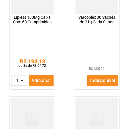
Lipless 100Mg Caixa
Sarcoplex 30 Sachês
Com 60 Comprimidos
de 21g Cada Sabor
Tangerina
R$
194
,
18
ou
3
x de
R$
64
,
72
R$ 385,99
1
Adicionar
Indisponível