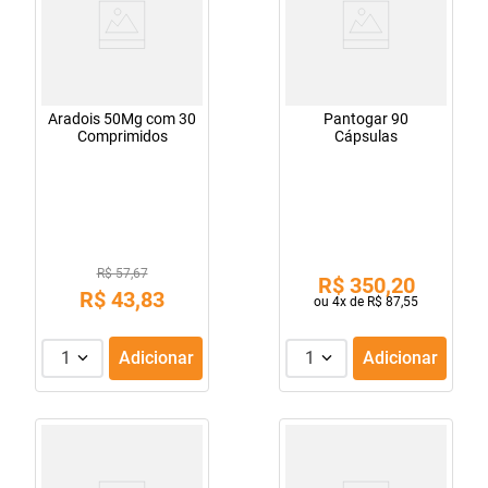
Aradois 50Mg com 30
Pantogar 90
Comprimidos
Cápsulas
R$ 57,67
R$
350
,
20
R$
43
,
83
ou
4
x de
R$
87
,
55
1
Adicionar
1
Adicionar