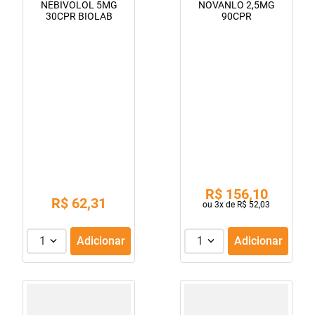
NEBIVOLOL 5MG
NOVANLO 2,5MG
30CPR BIOLAB
90CPR
R$
156
,
10
R$
62
,
31
ou
3
x de
R$
52
,
03
1
Adicionar
1
Adicionar