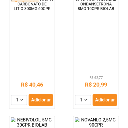
Receita retida
CARBONATO DE
ONDANSETRONA
10
º
amoxicilina clavulanato
LITIO 300MG 60CPR
8MG 10CPR BIOLAB
R$ 62,77
R$
40
,
46
R$
20
,
99
1
Adicionar
1
Adicionar