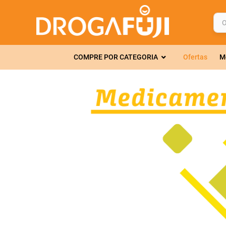
O q
TERMOS MAIS 
COMPRE POR CATEGORIA
Ofertas
M
1
º
fralda
2
º
gelmax
3
º
mounjaro
4
º
rosuvastatin
5
º
protetor sola
6
º
shampoo
7
º
dipirona
8
º
sveda
9
º
tadalafila
10
º
soro fisiológi