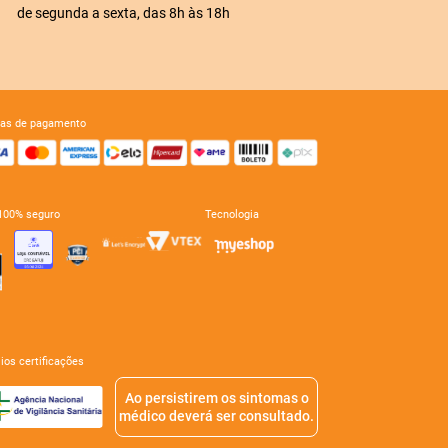
de segunda a sexta, das 8h às 18h
mas de pagamento
e 100% seguro
tecnologia
mios certificações
Ao persistirem os sintomas o
médico deverá ser consultado.