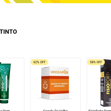
STINTO
62%
OFF
58%
OFF