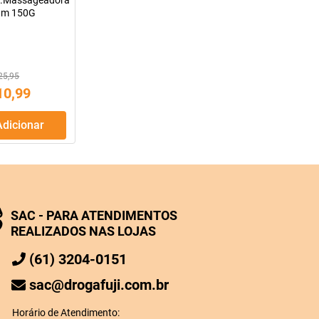
om.Massageadora
um 150G
25,95
10
,
99
Adicionar
SAC - PARA ATENDIMENTOS
REALIZADOS NAS LOJAS
(61) 3204-0151
sac@drogafuji.com.br
Horário de Atendimento: