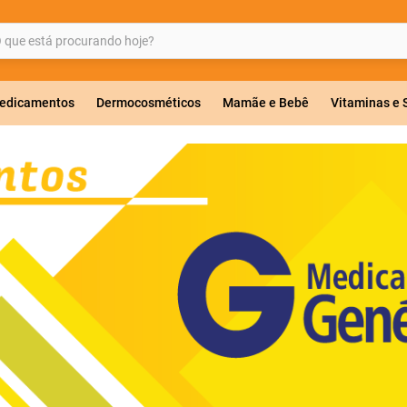
ue está procurando hoje?
BUSCADOS
edicamentos
Dermocosméticos
Mamãe e Bebê
Vitaminas e
a 20mg
r
co