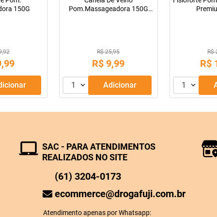
te Pom.
Canela De Velho
Fisioforte P
dora 150G
Pom.Massageadora 150G
Premi
(Mip)
9,92
R$ 25,95
R$ 
9
,
99
R$
9
,
99
R$
Adicionar
1
Adicionar
1
SAC - PARA ATENDIMENTOS
REALIZADOS NO SITE
(61) 3204-0173
ecommerce@drogafuji.com.br
Atendimento apenas por Whatsapp: