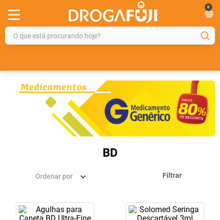
0
O que está procurando hoje?
TERMOS MAIS BUSCADOS
1
º
fralda
2
º
gelmax
3
º
mounjaro
4
º
rosuvastatina 20mg
5
º
protetor solar
BD
6
º
shampoo
Filtrar
Ordenar por
7
º
dipirona
8
º
sveda
9
º
tadalafila