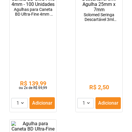
10
º
soro fisiológico
Agulhas para Caneta
BD Ultra-Fine 4mm -
Solomed Seringa
100 Unidades
Descartável 3ml
Agulha 25mm x 7mm
R$
139
,
99
R$
2
,
50
ou
2
x de
R$
69
,
99
1
Adicionar
1
Adicionar